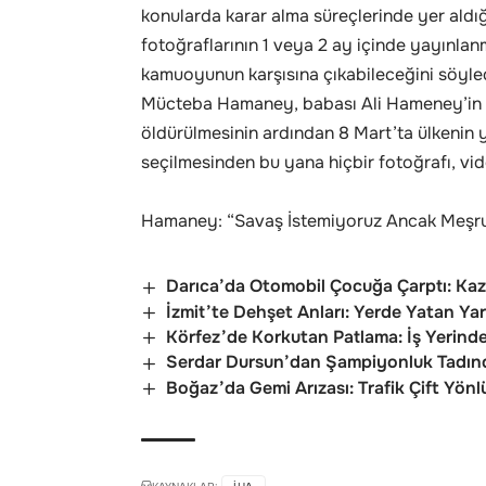
konularda karar alma süreçlerinde yer aldığ
fotoğraflarının 1 veya 2 ay içinde yayınlan
kamuoyunun karşısına çıkabileceğini söyled
Mücteba Hamaney, babası Ali Hameney’in A
öldürülmesinin ardından 8 Mart’ta ülkenin y
seçilmesinden bu yana hiçbir fotoğrafı, vi
Hamaney: “Savaş İstemiyoruz Ancak Meşr
Darıca’da Otomobil Çocuğa Çarptı: Ka
İzmit’te Dehşet Anları: Yerde Yatan Yar
Körfez’de Korkutan Patlama: İş Yerindek
Serdar Dursun’dan Şampiyonluk Tadında
Boğaz’da Gemi Arızası: Trafik Çift Yönl