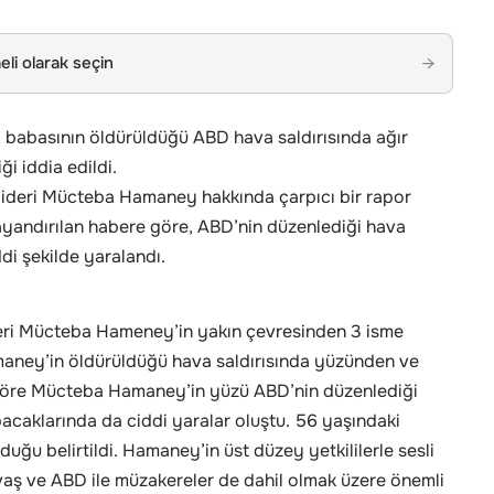
li olarak seçin
→
n, babasının öldürüldüğü ABD hava saldırısında ağır
i iddia edildi.
i lideri Mücteba Hamaney hakkında çarpıcı bir rapor
ayandırılan habere göre, ABD’nin düzenlediği hava
di şekilde yaralandı.
lideri Mücteba Hameney’in yakın çevresinden 3 isme
maney’in öldürüldüğü hava saldırısında yüzünden ve
 göre Mücteba Hamaney’in yüzü ABD’nin düzenlediği
bacaklarında da ciddi yaralar oluştu. 56 yaşındaki
ğu belirtildi. Hamaney’in üst düzey yetkililerle sesli
avaş ve ABD ile müzakereler de dahil olmak üzere önemli