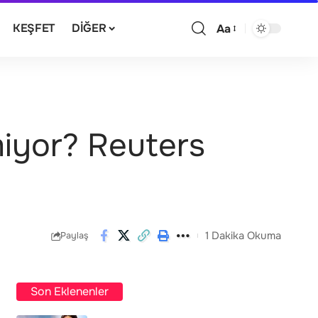
KEŞFET
DIĞER
Aa
yor? Reuters
1 Dakika Okuma
Paylaş
Son Eklenenler