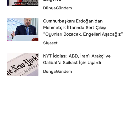
Dünya
Gündem
Cumhurbaşkanı Erdoğan’dan
Mehmetçik İftarında Sert Çıkış:
“Oyunları Bozacak, Engelleri Aşacağız”
Siyaset
NYT İddiası: ABD, İran’ı Arakçi ve
Galibaf’a Suikast İçin Uyardı
Dünya
Gündem
Katar’da Alarm! Başkent Doha’da
Patlama Sesleri: Savunma
Bakanlığı’ndan Açıklama Geldi
Dünya
Vladimir Putin’den Yeni İran Lideri
Mücteba Hamaney’e Tebrik
Dünya
Gündem