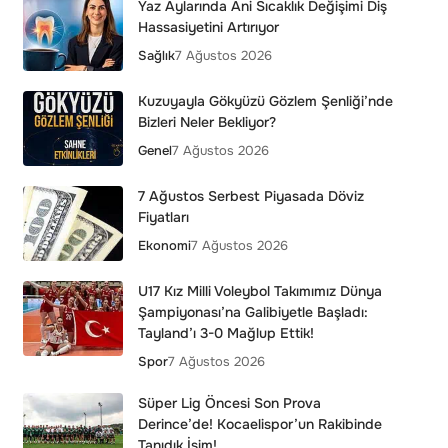
Yaz Aylarında Ani Sıcaklık Değişimi Diş
Hassasiyetini Artırıyor
Sağlık
7 Ağustos 2026
Kuzuyayla Gökyüzü Gözlem Şenliği’nde
Bizleri Neler Bekliyor?
Genel
7 Ağustos 2026
7 Ağustos Serbest Piyasada Döviz
Fiyatları
Ekonomi
7 Ağustos 2026
U17 Kız Milli Voleybol Takımımız Dünya
Şampiyonası’na Galibiyetle Başladı:
Tayland’ı 3-0 Mağlup Ettik!
Spor
7 Ağustos 2026
Süper Lig Öncesi Son Prova
Derince’de! Kocaelispor’un Rakibinde
Tanıdık İsim!