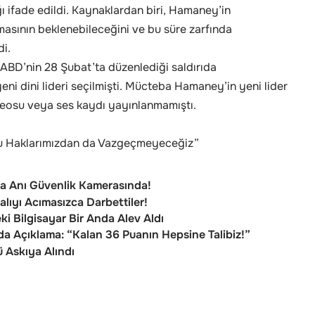
ı ifade edildi. Kaynaklardan biri, Hamaney’in
masının beklenebileceğini ve bu süre zarfında
i.
BD’nin 28 Şubat’ta düzenlediği saldırıda
eni dini lideri seçilmişti. Mücteba Hamaney’in yeni lider
deosu veya ses kaydı yayınlanmamıştı.
u Haklarımızdan da Vazgeçmeyeceğiz”
za Anı Güvenlik Kamerasında!
alıyı Acımasızca Darbettiler!
i Bilgisayar Bir Anda Alev Aldı
 Açıklama: “Kalan 36 Puanın Hepsine Talibiz!”
ü Askıya Alındı