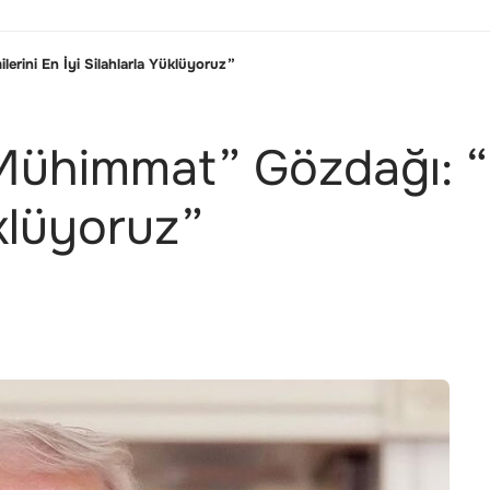
rini En İyi Silahlarla Yüklüyoruz”
Mühimmat” Gözdağı: “
üklüyoruz”