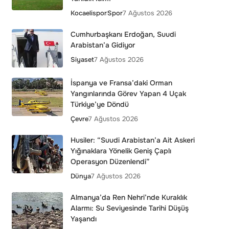
Kocaelispor
Spor
7 Ağustos 2026
Cumhurbaşkanı Erdoğan, Suudi
Arabistan’a Gidiyor
Siyaset
7 Ağustos 2026
İspanya ve Fransa’daki Orman
Yangınlarında Görev Yapan 4 Uçak
Türkiye’ye Döndü
Çevre
7 Ağustos 2026
Husiler: “Suudi Arabistan’a Ait Askeri
Yığınaklara Yönelik Geniş Çaplı
Operasyon Düzenlendi”
Dünya
7 Ağustos 2026
Almanya’da Ren Nehri’nde Kuraklık
Alarmı: Su Seviyesinde Tarihi Düşüş
Yaşandı