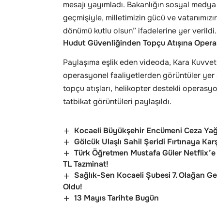
mesajı yayımladı. Bakanlığın sosyal medya 
geçmişiyle, milletimizin gücü ve vatanımızın
dönümü kutlu olsun” ifadelerine yer verildi.
Hudut Güvenliğinden Topçu Atışına Opera
Paylaşıma eşlik eden videoda, Kara Kuvvetle
operasyonel faaliyetlerden görüntüler yer ald
topçu atışları, helikopter destekli operasyo
tatbikat görüntüleri paylaşıldı.
Kocaeli Büyükşehir Encümeni Ceza Yağd
Gölcük Ulaşlı Sahil Şeridi Fırtınaya Kar
Türk Öğretmen Mustafa Güler Netflix’e K
TL Tazminat!
Sağlık-Sen Kocaeli Şubesi 7. Olağan G
Oldu!
13 Mayıs Tarihte Bugün