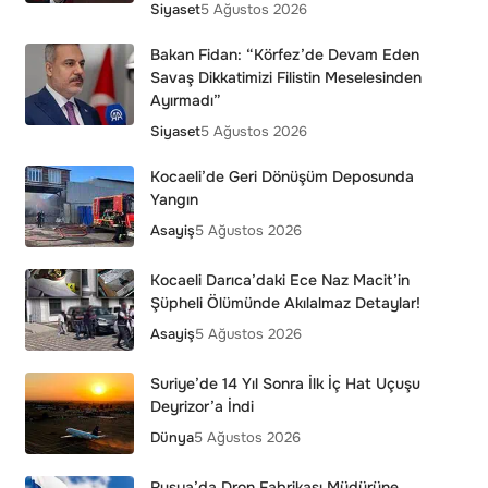
Siyaset
5 Ağustos 2026
Bakan Fidan: “Körfez’de Devam Eden
Savaş Dikkatimizi Filistin Meselesinden
Ayırmadı”
Siyaset
5 Ağustos 2026
Kocaeli’de Geri Dönüşüm Deposunda
Yangın
Asayiş
5 Ağustos 2026
Kocaeli Darıca’daki Ece Naz Macit’in
Şüpheli Ölümünde Akılalmaz Detaylar!
Asayiş
5 Ağustos 2026
Suriye’de 14 Yıl Sonra İlk İç Hat Uçuşu
Deyrizor’a İndi
Dünya
5 Ağustos 2026
Rusya’da Dron Fabrikası Müdürüne