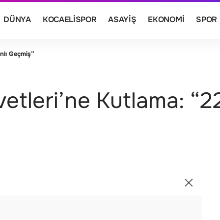
DÜNYA
KOCAELISPOR
ASAYIŞ
EKONOMI
SPOR
anlı Geçmiş”
leri’ne Kutlama: “223