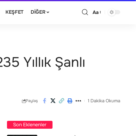
KEŞFET
DIĞER
Aa
5 Yıllık Şanlı
1 Dakika Okuma
Paylaş
Son Eklenenler