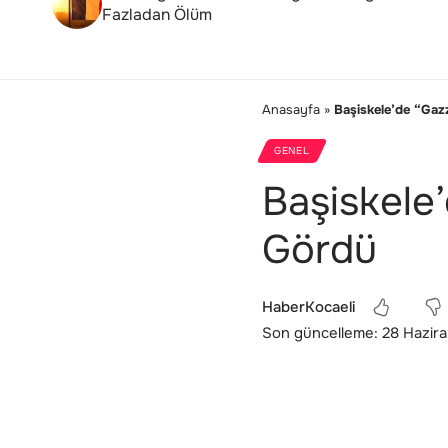
Fazladan Ölüm
Anasayfa
»
Başiskele’de “Gaz
GENEL
Başiskele
Gördü
HaberKocaeli
Son güncelleme: 28 Hazira