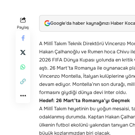
Google'da haber kaynağınızı Haber Kocae
Paylaş
A Millî Takım Teknik Direktörü Vincenzo Mon
Hakan Çalhanoğlu ve Rumen hoca Chivu ile 
2026 FIFA Dünya Kupası yolunda en kritik vira
aştı. 26 Mart’ta Romanya ile oynanacak pla
Vincenzo Montella, İtalyan kulüplerine yöne
devam ediyor. Montella’nın son durağı, mil
formasını giydiği dünya devi Inter oldu.
Hedef: 26 Mart’ta Romanya’yı Geçmek
A Millî Takım heyetinin bu yoğun mesaisi
odaklanmış durumda. Kaptan Hakan Çalhanoğl
ülkenin futbol ekolünü yakından tanıyan Chiv
büyük kozlarımızdan biri olacak.