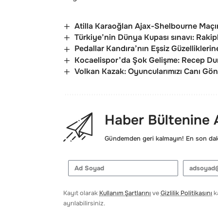
Atilla Karaoğlan Ajax-Shelbourne Maçı
Türkiye’nin Dünya Kupası sınavı: Rakipl
Pedallar Kandıra’nın Eşsiz Güzellikleri
Kocaelispor’da Şok Gelişme: Recep Dur
Volkan Kazak: Oyuncularımızı Canı Gö
Haber Bültenine
Gündemden geri kalmayın! En son daki
Kayıt olarak
Kullanım Şartlarını
ve
Gizlilik Politikasını
ka
ayrılabilirsiniz.