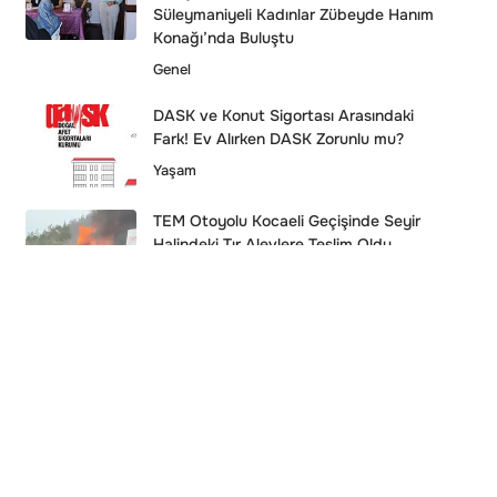
Süleymaniyeli Kadınlar Zübeyde Hanım
Konağı’nda Buluştu
Genel
DASK ve Konut Sigortası Arasındaki
Fark! Ev Alırken DASK Zorunlu mu?
Yaşam
TEM Otoyolu Kocaeli Geçişinde Seyir
Halindeki Tır Alevlere Teslim Oldu
Asayiş
Nihat Kahveci Eşini Darbettiği
İddiasıyla Gözaltında
Asayiş
Kurum, Avustralya ile COP31 İçin
Masaya Oturdu
Siyaset