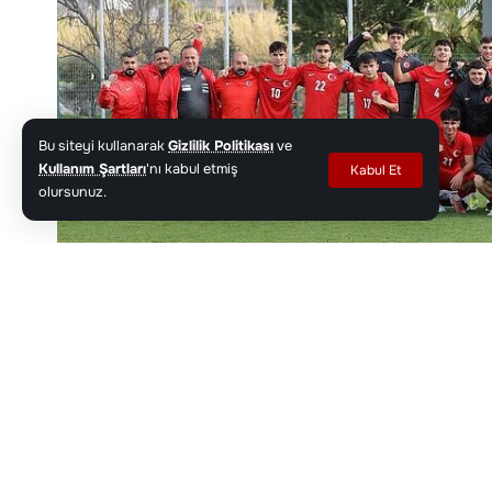
Bu siteyi kullanarak
Gizlilik Politikası
ve
Kullanım Şartları
'nı kabul etmiş
Kabul Et
olursunuz.
Genç milli futbolcular, Hindistan karşılaşmasında üstü
Google'da haber kaynağınızı Haber Kocae