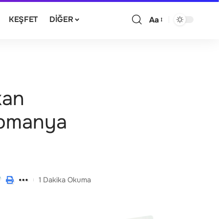
KEŞFET
DIĞER
Aa
kan
 Romanya
1 Dakika Okuma