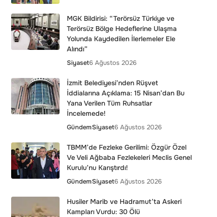
MGK Bildirisi: “Terörsüz Türkiye ve
Terörsüz Bölge Hedeflerine Ulaşma
Yolunda Kaydedilen İlerlemeler Ele
Alındı”
Siyaset
6 Ağustos 2026
İzmit Belediyesi’nden Rüşvet
İddialarına Açıklama: 15 Nisan’dan Bu
Yana Verilen Tüm Ruhsatlar
İncelemede!
Gündem
Siyaset
6 Ağustos 2026
TBMM’de Fezleke Gerilimi: Özgür Özel
Ve Veli Ağbaba Fezlekeleri Meclis Genel
Kurulu’nu Karıştırdı!
Gündem
Siyaset
6 Ağustos 2026
Husiler Marib ve Hadramut’ta Askeri
Kampları Vurdu: 30 Ölü