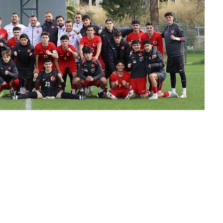
n performans sergiledi ve zafer kazandı.
li olarak seçin
→