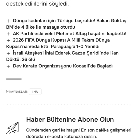
desteklediklerini söyledi.
Dünya kadınları için Türkiye başrolde! Bakan Göktaş
BM’de 4 ülke ile masaya oturdu
AK Partili eski vekil Mehmet Altay hayatını kaybetti!
2026 FIFA Dünya Kupası A Milli Takım Dünya
Kupası’na Veda Etti: Paraguay’a 1-0 Yenildi
İsrail Ateşkesi İhlal Ederek Gazze Şeridi’nde Kan
Döktü: 26 ölü
Dev Karate Organizasyonu Kocaeli’de Başladı
KAYNAKLAR:
IHA
Haber Bültenine Abone Olun
Gündemden geri kalmayın! En son dakika gelişmeleri
doğrudan e-posta kutunuza gelsin.