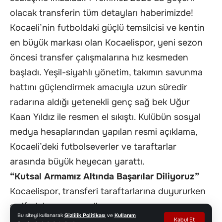
olacak transferin tüm detayları haberimizde!
Kocaeli’nin futboldaki güçlü temsilcisi ve kentin
en büyük markası olan Kocaelispor, yeni sezon
öncesi transfer çalışmalarına hız kesmeden
başladı. Yeşil-siyahlı yönetim, takımın savunma
hattını güçlendirmek amacıyla uzun süredir
radarına aldığı yetenekli genç sağ bek Uğur
Kaan Yıldız ile resmen el sıkıştı. Kulübün sosyal
medya hesaplarından yapılan resmi açıklama,
Kocaeli’deki futbolseverler ve taraftarlar
arasında büyük heyecan yarattı.
“Kutsal Armamız Altında Başarılar Diliyoruz”
Kocaelispor, transferi taraftarlarına duyururken
şu ifadelere yer verdi:
Bu siteyi kullanarak
Gizlilik Politikası
ve
Kullanım
“Kocaelisporumuza hoş geldin Uğur Kaan! 💪🏻
Kabul Et