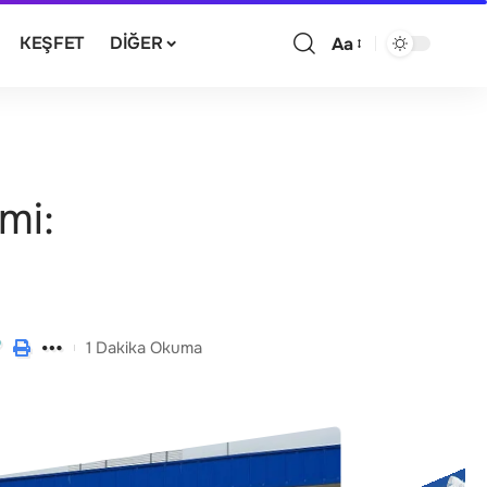
KEŞFET
DIĞER
Aa
mi:
1 Dakika Okuma