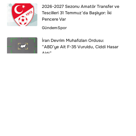
2026-2027 Sezonu Amatör Transfer ve
Tescilleri 31 Temmuz’da Başlıyor: İki
Pencere Var
Gündem
Spor
İran Devrim Muhafızları Ordusu:
“ABD’ye Ait F-35 Vuruldu, Ciddi Hasar
Aldı”
Dünya
Kocaeli’de Manevi Torunum Projesi: 4
Haftalık Program İzmit’te
Genel
Erman Toroğlu Hakkında 3 Yıla Kadar
Hapis Talebi!
Asayiş
Spor
Trump’tan İran’a “Bir Saatlik” Gözdağı: