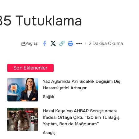
 35 Tutuklama
2 Dakika Okuma
Paylaş
Son Eklenenler
Yaz Aylarında Ani Sıcaklık Değişimi Diş
Hassasiyetini Artırıyor
Sağlık
Hazal Kaya’nın AHBAP Soruşturması
İfadesi Ortaya Çıktı: “120 Bin TL Bağış
Yaptım, Ben de Mağdurum”
Asayiş