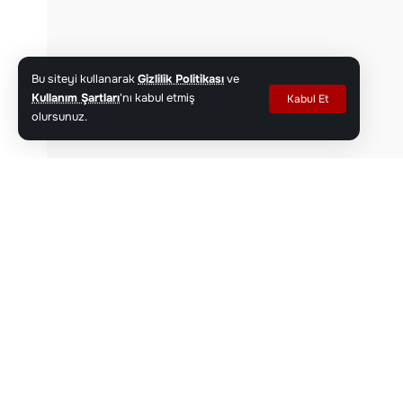
Bu siteyi kullanarak
Gizlilik Politikası
ve
Kullanım Şartları
'nı kabul etmiş
Kabul Et
olursunuz.
Google'da haber kaynağınızı Haber Kocae
Paylaş
Kocaeli İl Emniyet Müdürlüğü, internet üzer
dolandıran çeteye yönelik 23 ilde eş zaman
hesaplarda 955 milyon lira işlem hacmi tesp