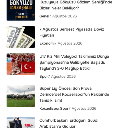
Kuzuyayla Gökyüzü Gözlem Şenliği’nde
Bizleri Neler Bekliyor?
Genel
7 Ağustos 2026
7 Ağustos Serbest Piyasada Döviz
Fiyatları
Ekonomi
7 Ağustos 2026
U17 Kız Milli Voleybol Takımımız Dünya
Şampiyonası’na Galibiyetle Başladı:
Tayland’ı 3-0 Mağlup Ettik!
Spor
7 Ağustos 2026
Süper Lig Öncesi Son Prova
Derince’de! Kocaelispor’un Rakibinde
Tanıdık İsim!
Kocaelispor
Spor
7 Ağustos 2026
Cumhurbaşkanı Erdoğan, Suudi
Arabistan’a Gidiyor