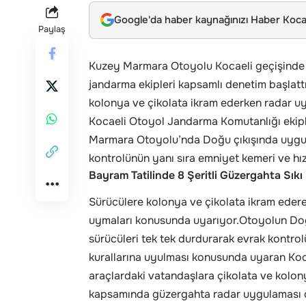
Google'da haber kaynağınızı Haber Kocae
Paylaş
Kuzey Marmara Otoyolu Kocaeli geçişind
jandarma ekipleri kapsamlı denetim başlatt
kolonya ve çikolata ikram ederken radar uy
Kocaeli Otoyol Jandarma Komutanlığı ekipl
Marmara Otoyolu’nda Doğu çıkışında uygula
kontrolünün yanı sıra emniyet kemeri ve hız
Bayram Tatilinde 8 Şeritli Güzergahta Sıkı
Sürücülere kolonya ve çikolata ikram ederek
uymaları konusunda uyarıyor.Otoyolun Doğu
sürücüleri tek tek durdurarak evrak kontrolü
kurallarına uyulması konusunda uyaran Koc
araçlardaki vatandaşlara çikolata ve kolon
kapsamında güzergahta radar uygulaması da g