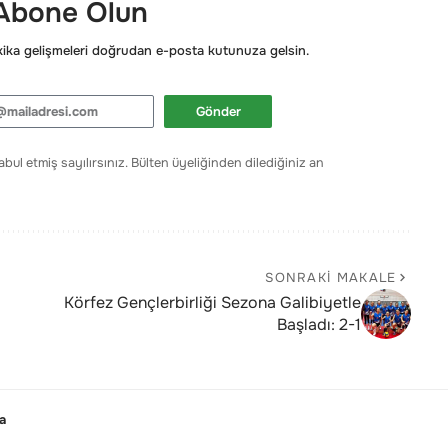
 Abone Olun
ka gelişmeleri doğrudan e-posta kutunuza gelsin.
Gönder
bul etmiş sayılırsınız. Bülten üyeliğinden dilediğiniz an
SONRAKI MAKALE
Körfez Gençlerbirliği Sezona Galibiyetle
Başladı: 2-1
a