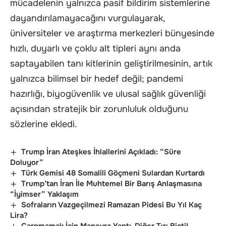
mücadelenin yalnızca pasif bildirim sistemlerine
dayandırılamayacağını vurgulayarak,
üniversiteler ve araştırma merkezleri bünyesinde
hızlı, duyarlı ve çoklu alt tipleri aynı anda
saptayabilen tanı kitlerinin geliştirilmesinin, artık
yalnızca bilimsel bir hedef değil; pandemi
hazırlığı, biyogüvenlik ve ulusal sağlık güvenliği
açısından stratejik bir zorunluluk olduğunu
sözlerine ekledi.
Trump İran Ateşkes İhlallerini Açıkladı: “Süre
Doluyor”
Türk Gemisi 48 Somalili Göçmeni Sulardan Kurtardı
Trump’tan İran İle Muhtemel Bir Barış Anlaşmasına
“İyimser” Yaklaşım
Sofraların Vazgeçilmezi Ramazan Pidesi Bu Yıl Kaç
Lira?
Çarpmamak İçin Manevra Yaptı, Diğer Tırı Biçti!