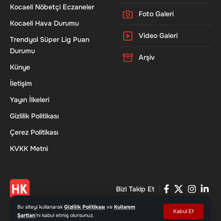
Kocaeli Nöbetçi Eczaneler
Foto Galeri
Kocaeli Hava Durumu
Video Galeri
Trendyol Süper Lig Puan
Durumu
Arşiv
Künye
İletişim
Yayın İlkeleri
Gizlilik Politikası
Çerez Politikası
KVKK Metni
Bizi Takip Et
Bu siteyi kullanarak
Gizlilik Politikası
ve
Kullanım
Kabul Et
Şartları
'nı kabul etmiş olursunuz.
© 2026 Haber Kocaeli - www.haberkocaeli.com | Tüm Hakları Saklıdır