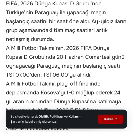
FIFA, 2026 Dünya Kupası D Grubu’nda
Türkiye’nin Paraguay ile yapacağı maçın
başlangıç saatini bir saat öne aldı. Ay-yıldızlıların
grup aşamasındaki tüm maç saatleri artık
netleşmiş durumda.
A Milli Futbol Takımı’nın, 2026 FIFA Dünya
Kupası D Grubu’nda 20 Haziran Cumartesi günü
oynayacağı Paraguay maçının başlangıç saati
TSİ 07.00’den, TSİ 06.00’ya alındı.
A Milli Futbol Takımı, play-off finalinde
deplasmanda Kosova’yı 1-0 mağlup ederek 24
yıl aranın ardından Dünya Kupası’na katılmaya
hak kazandı. Milliler, 2026 FIFA Dünya
Bu siteyi kullanarak
Gizlilik Politikası
ve
Kullanım
Kupası’nda D grubunda Avustralya, Paraguay ve
Kabul Et
Şartları
'nı kabul etmiş olursunuz.
ABD ile mücadele edecek.