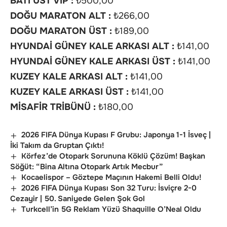
BATI ÜST VIP :
₺500,00
DOĞU MARATON ALT :
₺266,00
DOĞU MARATON ÜST :
₺189,00
HYUNDAİ GÜNEY KALE ARKASI ALT :
₺141,00
HYUNDAİ GÜNEY KALE ARKASI ÜST :
₺141,00
KUZEY KALE ARKASI ALT :
₺141,00
KUZEY KALE ARKASI ÜST :
₺141,00
MİSAFİR TRİBÜNÜ :
₺180,00
2026 FIFA Dünya Kupası F Grubu: Japonya 1-1 İsveç |
İki Takım da Gruptan Çıktı!
Körfez’de Otopark Sorununa Köklü Çözüm! Başkan
Söğüt: “Bina Altına Otopark Artık Mecbur”
Kocaelispor – Göztepe Maçının Hakemi Belli Oldu!
2026 FIFA Dünya Kupası Son 32 Turu: İsviçre 2-0
Cezayir | 50. Saniyede Gelen Şok Gol
Turkcell’in 5G Reklam Yüzü Shaquille O’Neal Oldu