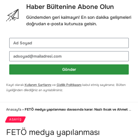
Haber Bültenine Abone Olun
Gündemden geri kalmayın! En son dakika gelişmeleri
doğrudan e-posta kutunuza gelsin.
Gönder
Kayıt olarak
Kullanım Şartlarını
ve
Gizlilik Politikasını
kabul etmiş sayılırsınız. Bülten
üyeliğinden dilediğiniz an ayrılabilirsiniz.
Anasayfa
»
FETÖ medya yapılanması davasında karar: Nazlı Ilıcak ve Ahmet Altan’a hapis cezası!
ASAYIŞ
FETÖ medya yapılanması