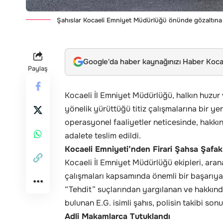
Şahıslar Kocaeli Emniyet Müdürlüğü önünde gözaltına a
Google'da haber kaynağınızı Haber Kocae
Paylaş
Kocaeli İl Emniyet Müdürlüğü, halkın huzur
yönelik yürüttüğü titiz çalışmalarına bir ye
operasyonel faaliyetler neticesinde, hakkın
adalete teslim edildi.
Kocaeli Emniyeti’nden Firari Şahsa Şafa
Kocaeli İl Emniyet Müdürlüğü ekipleri, ara
çalışmaları kapsamında önemli bir başarıya i
“Tehdit” suçlarından yargılanan ve hakkınd
bulunan E.G. isimli şahıs, polisin takibi so
Adli Makamlarca Tutuklandı