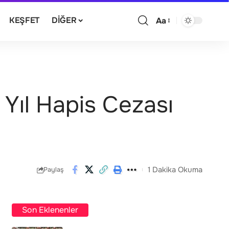
KEŞFET
DIĞER
Aa
 Yıl Hapis Cezası
1 Dakika Okuma
Paylaş
Son Eklenenler