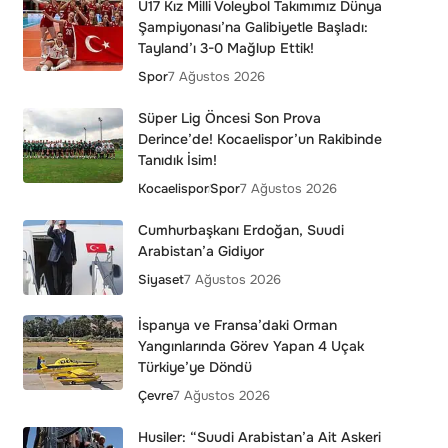
U17 Kız Milli Voleybol Takımımız Dünya
Şampiyonası’na Galibiyetle Başladı:
Tayland’ı 3-0 Mağlup Ettik!
Spor
7 Ağustos 2026
Süper Lig Öncesi Son Prova
Derince’de! Kocaelispor’un Rakibinde
Tanıdık İsim!
Kocaelispor
Spor
7 Ağustos 2026
Cumhurbaşkanı Erdoğan, Suudi
Arabistan’a Gidiyor
Siyaset
7 Ağustos 2026
İspanya ve Fransa’daki Orman
Yangınlarında Görev Yapan 4 Uçak
Türkiye’ye Döndü
Çevre
7 Ağustos 2026
Husiler: “Suudi Arabistan’a Ait Askeri