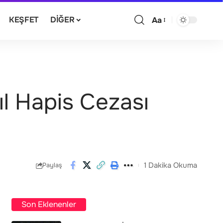
KEŞFET
DIĞER
Aa
ıl Hapis Cezası
1 Dakika Okuma
Paylaş
Son Eklenenler