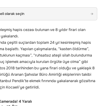
li olarak seçin
→
leşmiş hapis cezası bulunan ve 8 yıldır firari olan
 yakalandı.
nda çeşitli suçlardan toplam 24 yıl kesinleşmiş hapis
şma başlattı. Yapılan çalışmalarda, “kasten öldürme”,
utuklunun kaçması”, “ruhsatsız ateşli silah bulundurma
“suç işlemek amacıyla kurulan örgüte üye olma” gibi
tos 2018 tarihinden bu yana firari olduğu ve yaklaşık 8
rlüğü Aranan Şahıslar Büro Amirliği ekiplerinin takibi
tanbul Pendik’te ekmek fırınında yakalanarak gözaltına
in Kocaeli’ye getirildi.
Kamerada! 4 Yaralı