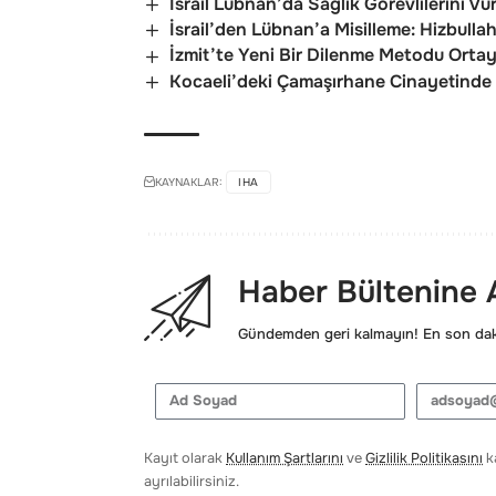
İsrail Lübnan’da Sağlık Görevlilerini Vu
İsrail’den Lübnan’a Misilleme: Hizbullah
İzmit’te Yeni Bir Dilenme Metodu Ortay
Kocaeli’deki Çamaşırhane Cinayetinde İ
KAYNAKLAR:
IHA
Haber Bültenine
Gündemden geri kalmayın! En son daki
Kayıt olarak
Kullanım Şartlarını
ve
Gizlilik Politikasını
ka
ayrılabilirsiniz.