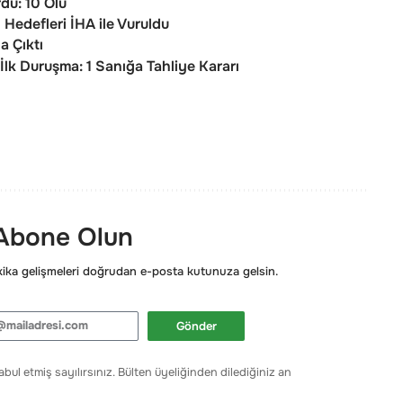
rdu: 10 Ölü
 Hedefleri İHA ile Vuruldu
a Çıktı
lk Duruşma: 1 Sanığa Tahliye Kararı
 Abone Olun
ka gelişmeleri doğrudan e-posta kutunuza gelsin.
Gönder
bul etmiş sayılırsınız. Bülten üyeliğinden dilediğiniz an