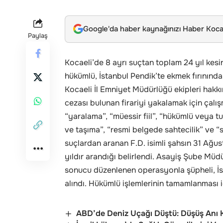
Google'da haber kaynağınızı Haber Kocae
Paylaş
Kocaeli’de 8 ayrı suçtan toplam 24 yıl kesin
hükümlü, İstanbul Pendik’te ekmek fırınında
Kocaeli İl Emniyet Müdürlüğü ekipleri hakkı
cezası bulunan firariyi yakalamak için çalı
“yaralama”, “müessir fiil”, “hükümlü veya t
ve taşıma”, “resmi belgede sahtecilik” ve 
suçlardan aranan F.D. isimli şahsın 31 Ağus
yıldır arandığı belirlendi. Asayiş Şube Müdü
sonucu düzenlenen operasyonla şüpheli, İs
alındı. Hükümlü işlemlerinin tamamlanması iç
ABD’de Deniz Uçağı Düştü: Düşüş Anı 