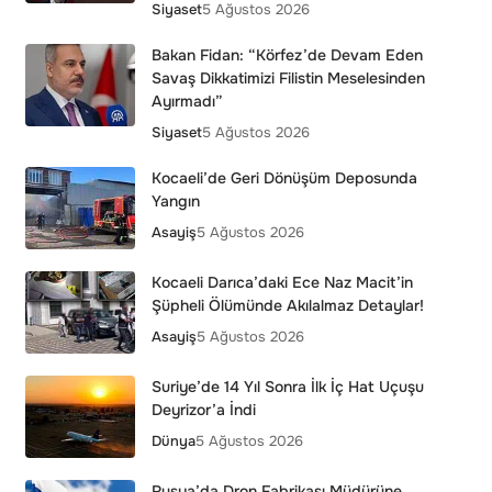
Siyaset
5 Ağustos 2026
Bakan Fidan: “Körfez’de Devam Eden
Savaş Dikkatimizi Filistin Meselesinden
Ayırmadı”
Siyaset
5 Ağustos 2026
Kocaeli’de Geri Dönüşüm Deposunda
Yangın
Asayiş
5 Ağustos 2026
Kocaeli Darıca’daki Ece Naz Macit’in
Şüpheli Ölümünde Akılalmaz Detaylar!
Asayiş
5 Ağustos 2026
Suriye’de 14 Yıl Sonra İlk İç Hat Uçuşu
Deyrizor’a İndi
Dünya
5 Ağustos 2026
Rusya’da Dron Fabrikası Müdürüne