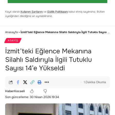
Kayıt olarak
Kullanım Şartlarını
ve
Gizlilik Politikasını
kabul etmiş sayılırsınız. Bülten
üyeliğinden dilediğiniz an ayrılabilirsiniz.
Anasayfa
»
İzmit’teki Eğlence Mekanına Silahlı Saldırıyla İlgili Tutuklu Sayısı 14’e Yükseldi
ASAYIŞ
İzmit’teki Eğlence Mekanına
Silahlı Saldırıyla İlgili Tutuklu
Sayısı 14’e Yükseldi
1 Dakika Okuma
HaberKocaeli
Son güncelleme: 30 Nisan 2026 19:34