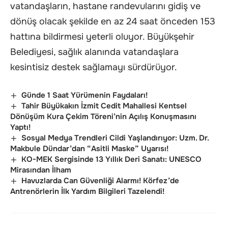
vatandaşların, hastane randevularını gidiş ve
dönüş olacak şekilde en az 24 saat önceden 153
hattına bildirmesi yeterli oluyor. Büyükşehir
Belediyesi, sağlık alanında vatandaşlara
kesintisiz destek sağlamayı sürdürüyor.
Günde 1 Saat Yürümenin Faydaları!
Tahir Büyükakın İzmit Cedit Mahallesi Kentsel
Dönüşüm Kura Çekim Töreni’nin Açılış Konuşmasını
Yaptı!
Sosyal Medya Trendleri Cildi Yaşlandırıyor: Uzm. Dr.
Makbule Dündar’dan “Asitli Maske” Uyarısı!
KO-MEK Sergisinde 13 Yıllık Deri Sanatı: UNESCO
Mirasından İlham
Havuzlarda Can Güvenliği Alarmı! Körfez’de
Antrenörlerin İlk Yardım Bilgileri Tazelendi!