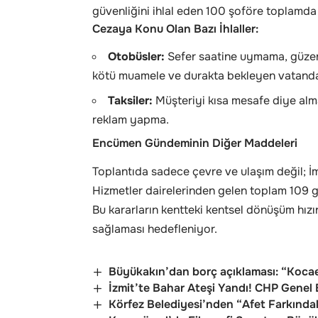
güvenliğini ihlal eden 100 şoföre toplamda
Cezaya Konu Olan Bazı İhlaller:
Otobüsler:
Sefer saatine uymama, güzer
kötü muamele ve durakta bekleyen vatand
Taksiler:
Müşteriyi kısa mesafe diye al
reklam yapma.
Encümen Gündeminin Diğer Maddeleri
Toplantıda sadece çevre ve ulaşım değil; İ
Hizmetler dairelerinden gelen toplam 109 
Bu kararların kentteki kentsel dönüşüm hızı
sağlaması hedefleniyor.
Büyükakın’dan borç açıklaması: “Kocaeli
İzmit’te Bahar Ateşi Yandı! CHP Genel 
Körfez Belediyesi’nden “Afet Farkındal