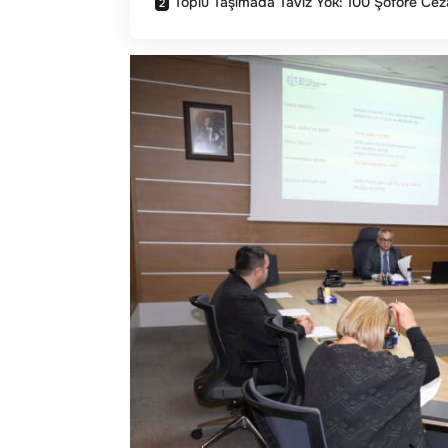
Toplu Taşımada Taviz Yok: 100 Şoföre Cez