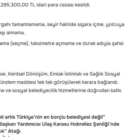
 295.300,00 TL idari para cezası kesildi.
gahı tamamlamama, seyir halinde sigara içme, yolcuya
aşı almama.
mama (seçme), taksimetre açmama ve durak adıyla şahsi
mar, Kentsel Dönüşüm, Emlak İstimlak ve Sağlık Sosyal
gündem maddesi tek tek görüşülerek karara bağlandı.
na ve sosyal belediyecilik hizmetlerine doğrudan katkı
 artık Türkiye’nin en borçlu belediyesi değil”
Başkan Yardımcısı Ulaş Karasu Hıdırellez Şenliği’nde
ık” Atağı