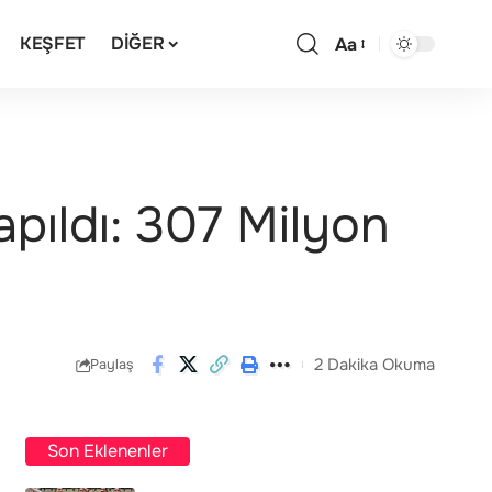
KEŞFET
DIĞER
Aa
Yapıldı: 307 Milyon
2 Dakika Okuma
Paylaş
Son Eklenenler