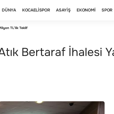
DÜNYA
KOCAELISPOR
ASAYIŞ
EKONOMI
SPOR
ilyon TL’lik Teklif
 Atık Bertaraf İhalesi 