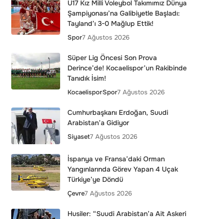
U17 Kız Milli Voleybol Takımımız Dünya
Şampiyonası’na Galibiyetle Başladı:
Tayland’ı 3-0 Mağlup Ettik!
Spor
7 Ağustos 2026
Süper Lig Öncesi Son Prova
Derince’de! Kocaelispor’un Rakibinde
Tanıdık İsim!
Kocaelispor
Spor
7 Ağustos 2026
Cumhurbaşkanı Erdoğan, Suudi
Arabistan’a Gidiyor
Siyaset
7 Ağustos 2026
İspanya ve Fransa’daki Orman
Yangınlarında Görev Yapan 4 Uçak
Türkiye’ye Döndü
Çevre
7 Ağustos 2026
Husiler: “Suudi Arabistan’a Ait Askeri