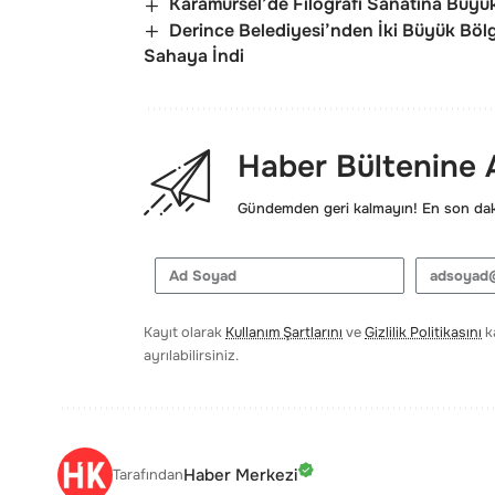
Karamürsel’de Filografi Sanatına Büyük
Derince Belediyesi’nden İki Büyük Bölg
Sahaya İndi
Haber Bültenine
Gündemden geri kalmayın! En son daki
Kayıt olarak
Kullanım Şartlarını
ve
Gizlilik Politikasını
ka
ayrılabilirsiniz.
Haber Merkezi
Tarafından