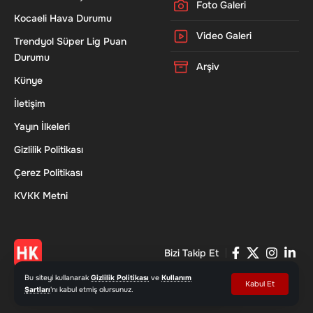
Foto Galeri
Kocaeli Hava Durumu
Video Galeri
Trendyol Süper Lig Puan
Durumu
Arşiv
Künye
İletişim
Yayın İlkeleri
Gizlilik Politikası
Çerez Politikası
KVKK Metni
Bizi Takip Et
Bu siteyi kullanarak
Gizlilik Politikası
ve
Kullanım
Kabul Et
Şartları
'nı kabul etmiş olursunuz.
© 2026 Haber Kocaeli - www.haberkocaeli.com | Tüm Hakları Saklıdır