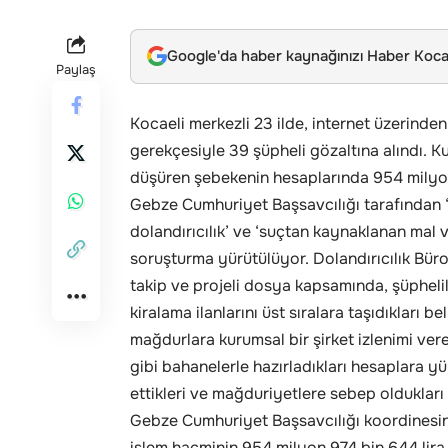
Google'da haber kaynağınızı Haber Kocae
Paylaş
Kocaeli merkezli 23 ilde, internet üzerinden 
gerekçesiyle 39 şüpheli gözaltına alındı. K
düşüren şebekenin hesaplarında 954 milyon 9
Gebze Cumhuriyet Başsavcılığı tarafından ‘bil
dolandırıcılık’ ve ‘suçtan kaynaklanan mal 
soruşturma yürütülüyor. Dolandırıcılık Büro 
takip ve projeli dosya kapsamında, şüpheli
kiralama ilanlarını üst sıralara taşıdıkları 
mağdurlara kurumsal bir şirket izlenimi ver
gibi bahanelerle hazırladıkları hesaplara 
ettikleri ve mağduriyetlere sebep oldukları 
Gebze Cumhuriyet Başsavcılığı koordinesinde
işlem hacminin 954 milyon 974 bin 644 lira