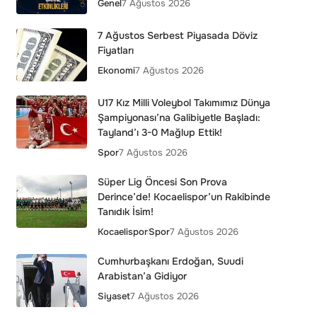
Genel
7 Ağustos 2026
7 Ağustos Serbest Piyasada Döviz
Fiyatları
Ekonomi
7 Ağustos 2026
U17 Kız Milli Voleybol Takımımız Dünya
Şampiyonası’na Galibiyetle Başladı:
Tayland’ı 3-0 Mağlup Ettik!
Spor
7 Ağustos 2026
Süper Lig Öncesi Son Prova
Derince’de! Kocaelispor’un Rakibinde
Tanıdık İsim!
Kocaelispor
Spor
7 Ağustos 2026
Cumhurbaşkanı Erdoğan, Suudi
Arabistan’a Gidiyor
Siyaset
7 Ağustos 2026