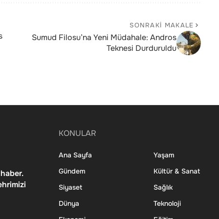
SONRAKI MAKALE
s
Sumud Filosu’na Yeni Müdahale: Andros
Teknesi Durduruldu
KONULAR
Ana Sayfa
Yaşam
Gündem
Kültür & Sanat
 haber.
ehrimizi
Siyaset
Sağlık
Dünya
Teknoloji