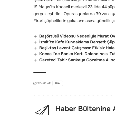
19 Mayıs’ta Kocaeli merkezli 23 ilde 44 şü
gerçekleştirildi. Operasyonlarda 39 zanlı y
Firari şüphelilerin yakalanmasına yönelik çal
Başörtüsü Videosu Nedeniyle Murat Övü
İzmit’te Kafe Kundaklama Dehşeti: Şüph
Beşiktaş Levent Çatışması: Etkisiz Hale 
Kocaeli’de Banka Kartı Dolandırıcısı Tu
Gazeteci Tahir Sarıkaya Gözaltına Alındı
KAYNAKLAR:
IHA
Haber Bültenine