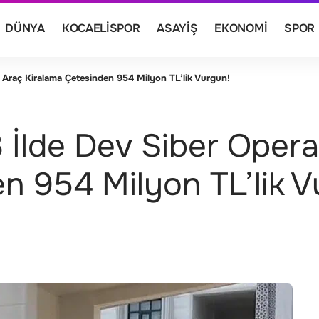
DÜNYA
KOCAELISPOR
ASAYIŞ
EKONOMI
SPOR
 Araç Kiralama Çetesinden 954 Milyon TL’lik Vurgun!
3 İlde Dev Siber Oper
n 954 Milyon TL’lik V