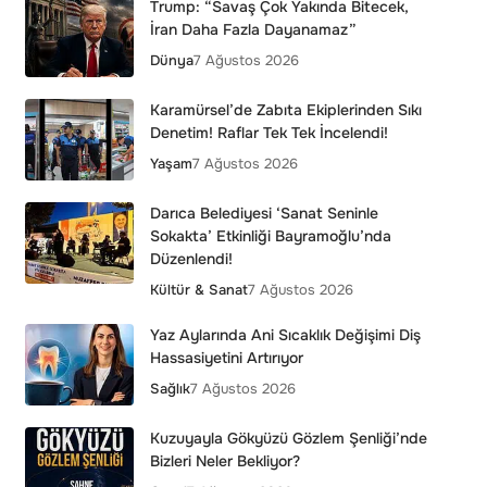
Trump: “Savaş Çok Yakında Bitecek,
İran Daha Fazla Dayanamaz”
Dünya
7 Ağustos 2026
Karamürsel’de Zabıta Ekiplerinden Sıkı
Denetim! Raflar Tek Tek İncelendi!
Yaşam
7 Ağustos 2026
Darıca Belediyesi ‘Sanat Seninle
Sokakta’ Etkinliği Bayramoğlu’nda
Düzenlendi!
Kültür & Sanat
7 Ağustos 2026
Yaz Aylarında Ani Sıcaklık Değişimi Diş
Hassasiyetini Artırıyor
Sağlık
7 Ağustos 2026
Kuzuyayla Gökyüzü Gözlem Şenliği’nde
Bizleri Neler Bekliyor?