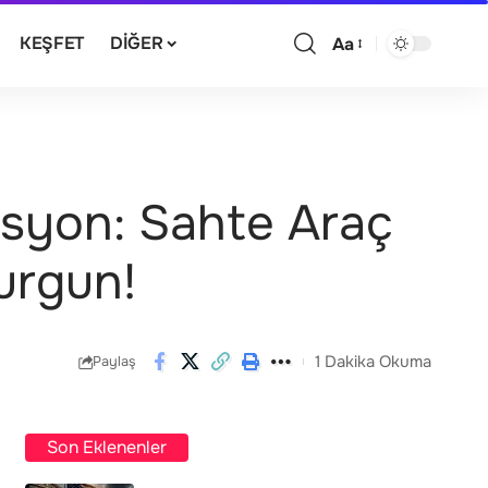
KEŞFET
DIĞER
Aa
asyon: Sahte Araç
urgun!
1 Dakika Okuma
Paylaş
Son Eklenenler