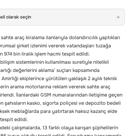
li olarak seçin
→
sahte araç kiralama ilanlarıyla dolandırıcılık yaptıkları
urumsal şirket izlenimi vererek vatandaşları tuzağa
74 bin liralık işlem hacmi tespit edildi.
işim sistemlerinin kullanılması suretiyle nitelikli
varlığı değerlerini aklama’ suçları kapsamında
Amirliği ekiplerince yürütülen yaklaşık 2 aylık teknik
lerin arama motorlarına reklam vererek sahte araç
belirlendi. İlanlardaki GSM numaralarından iletişime geçen
en şahısların kasko, sigorta poliçesi ve depozito bedeli
yüksek meblağlarda para yatırtarak haksız kazanç elde
tespit edildi.
ki çalışmalarda, 13 farklı olaya karışan şüphelilerin
 86 kuruş olduğu tespit edildi. Soruşturma kapsamında