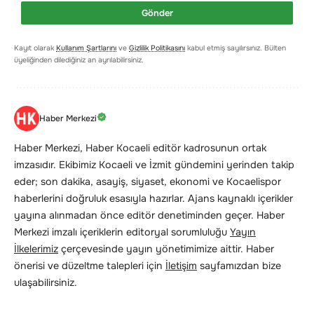
Gönder
Kayıt olarak
Kullanım Şartlarını
ve
Gizlilik Politikasını
kabul etmiş sayılırsınız. Bülten
üyeliğinden dilediğiniz an ayrılabilirsiniz.
Haber Merkezi
Haber Merkezi, Haber Kocaeli editör kadrosunun ortak
imzasıdır. Ekibimiz Kocaeli ve İzmit gündemini yerinden takip
eder; son dakika, asayiş, siyaset, ekonomi ve Kocaelispor
haberlerini doğruluk esasıyla hazırlar. Ajans kaynaklı içerikler
yayına alınmadan önce editör denetiminden geçer. Haber
Merkezi imzalı içeriklerin editoryal sorumluluğu
Yayın
İlkelerimiz
çerçevesinde yayın yönetimimize aittir. Haber
önerisi ve düzeltme talepleri için
İletişim
sayfamızdan bize
ulaşabilirsiniz.