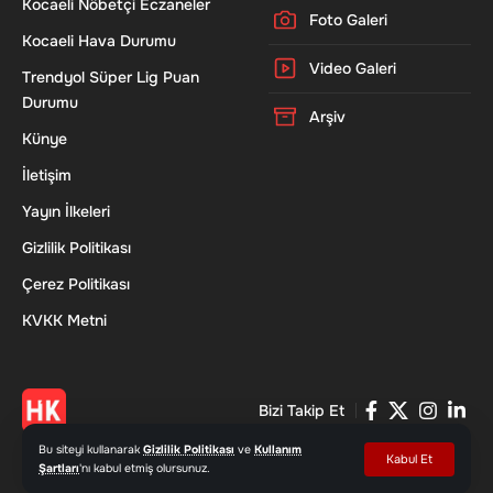
Kocaeli Nöbetçi Eczaneler
Foto Galeri
Kocaeli Hava Durumu
Video Galeri
Trendyol Süper Lig Puan
Durumu
Arşiv
Künye
İletişim
Yayın İlkeleri
Gizlilik Politikası
Çerez Politikası
KVKK Metni
Bizi Takip Et
Bu siteyi kullanarak
Gizlilik Politikası
ve
Kullanım
Kabul Et
Şartları
'nı kabul etmiş olursunuz.
© 2026 Haber Kocaeli - www.haberkocaeli.com | Tüm Hakları Saklıdır