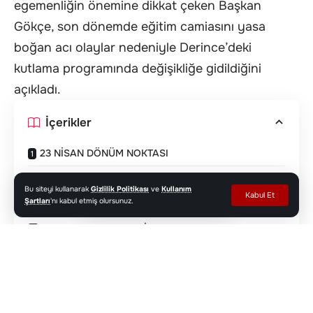
egemenliğin önemine dikkat çeken Başkan
Gökçe, son dönemde eğitim camiasını yasa
boğan acı olaylar nedeniyle Derince’deki
kutlama programında değişikliğe gidildiğini
açıkladı.
İçerikler
23 NİSAN DÖNÜM NOKTASI
HER YIL AYNI GURUR VE HEYECAN
Bu siteyi kullanarak
Gizlilik Politikası
ve
Kullanım
Kabul Et
Şartları
'nı kabul etmiş olursunuz.
ÜZÜNTÜMÜZ TARİF EDİLEMEZ
TOPLUMSAL HASSASİYET
23 NİSAN DÖNÜM NOKTASI
Derince Belediye Başkanı Av. Sertif Gökçe, 23
Nisan Ulusal Egemenlik ve Çocuk Bayramı