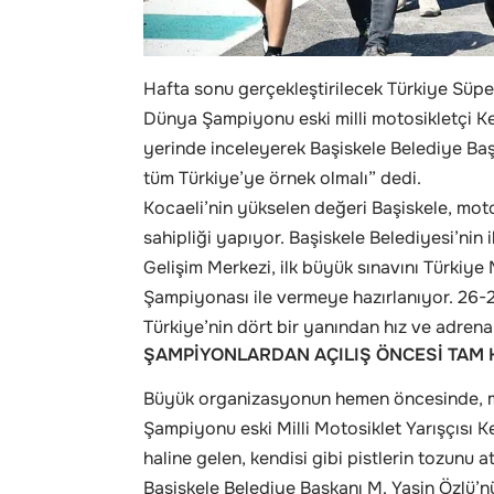
Hafta sonu gerçekleştirilecek Türkiye Süp
Dünya Şampiyonu eski milli motosikletçi K
yerinde inceleyerek Başiskele Belediye Başk
tüm Türkiye’ye örnek olmalı” dedi.
Kocaeli’nin yükselen değeri Başiskele, mot
sahipliği yapıyor. Başiskele Belediyesi’nin
Gelişim Merkezi, ilk büyük sınavını Türki
Şampiyonası ile vermeye hazırlanıyor. 26-
Türkiye’nin dört bir yanından hız ve adrenal
ŞAMPİYONLARDAN AÇILIŞ ÖNCESİ TAM
Büyük organizasyonun hemen öncesinde, m
Şampiyonu eski Milli Motosiklet Yarışçısı 
haline gelen, kendisi gibi pistlerin tozunu 
Başiskele Belediye Başkanı M. Yasin Özlü’nün