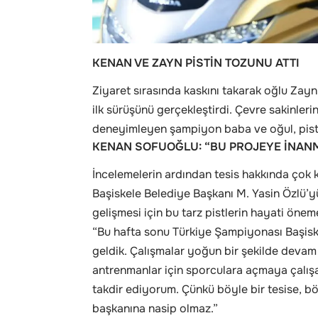
KENAN VE ZAYN PİSTİN TOZUNU ATTI
Ziyaret sırasında kaskını takarak oğlu Zayn 
ilk sürüşünü gerçekleştirdi. Çevre sakinlerin
deneyimleyen şampiyon baba ve oğul, pisti
KENAN SOFUOĞLU: “BU PROJEYE İNAN
İncelemelerin ardından tesis hakkında çok
Başiskele Belediye Başkanı M. Yasin Özlü’y
gelişmesi için bu tarz pistlerin hayati öne
“Bu hafta sonu Türkiye Şampiyonası Başiske
geldik. Çalışmalar yoğun bir şekilde devam
antrenmanlar için sporculara açmaya çalışa
takdir ediyorum. Çünkü böyle bir tesise, b
başkanına nasip olmaz.”