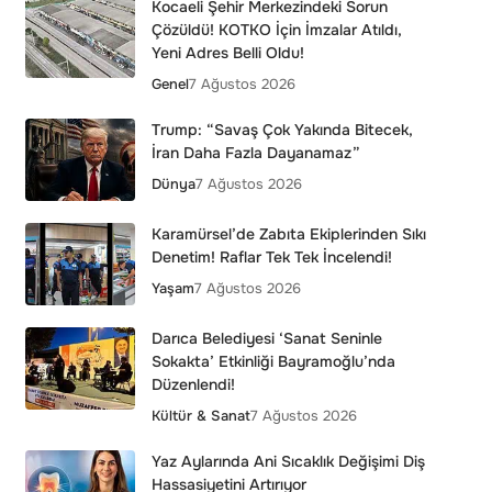
Kocaeli Şehir Merkezindeki Sorun
Çözüldü! KOTKO İçin İmzalar Atıldı,
Yeni Adres Belli Oldu!
Genel
7 Ağustos 2026
Trump: “Savaş Çok Yakında Bitecek,
İran Daha Fazla Dayanamaz”
Dünya
7 Ağustos 2026
Karamürsel’de Zabıta Ekiplerinden Sıkı
Denetim! Raflar Tek Tek İncelendi!
Yaşam
7 Ağustos 2026
Darıca Belediyesi ‘Sanat Seninle
Sokakta’ Etkinliği Bayramoğlu’nda
Düzenlendi!
Kültür & Sanat
7 Ağustos 2026
Yaz Aylarında Ani Sıcaklık Değişimi Diş
Hassasiyetini Artırıyor