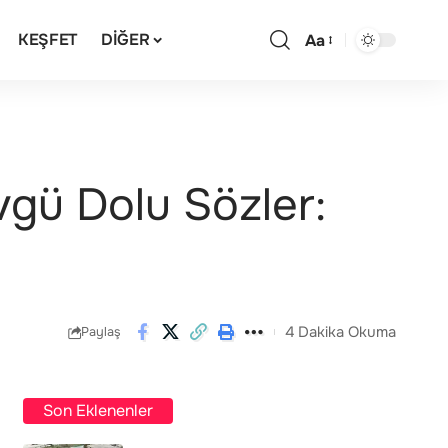
KEŞFET
DIĞER
Aa
gü Dolu Sözler:
4 Dakika Okuma
Paylaş
Son Eklenenler