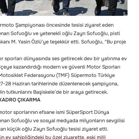
ermoto Şampiyonası öncesinde tesisi ziyaret eden
enan Sofuoğlu ve yetenekli oğlu Zayn Sofuoğlu, pisti
anı M. Yasin Özlü’ye teşekkür etti. Sofuoğlu, “Bu proje
or sporları dünyasında ses getirecek dev bir yatırıma ev
 ilçeye kazandırdığı modern ve güvenli Motor Sporları
ye Motosiklet Federasyonu (TMF) Süpermoto Türkiye
27-28 Haziran tarihlerinde düzenlenecek şampiyona,
in tutkunlarını Başiskele’de bir araya getirecek.
 KADRO ÇIKARMA
otor sporlarının efsane ismi SüperSport Dünya
Kenan Sofuoğlu ve sosyal medyada milyonların sevgilisi
atan küçük oğlu Zayn Sofuoğlu tesisi ziyaret etti.
 ev sahipliğindeki bu özel ziyarette, eski milli