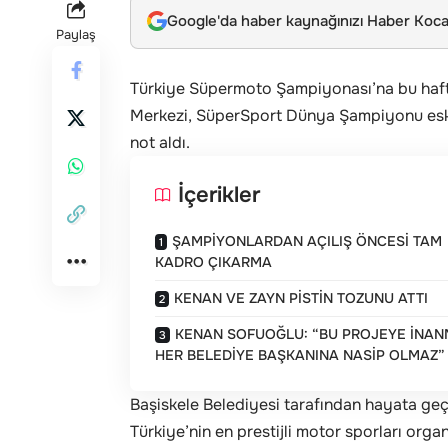
Google'da haber kaynağınızı Haber Kocae
Paylaş
Türkiye Süpermoto Şampiyonası’na bu hafta
Merkezi, SüperSport Dünya Şampiyonu eski 
not aldı.
İçerikler
ŞAMPİYONLARDAN AÇILIŞ ÖNCESİ TAM
KADRO ÇIKARMA
KENAN VE ZAYN PİSTİN TOZUNU ATTI
KENAN SOFUOĞLU: “BU PROJEYE İNA
HER BELEDİYE BAŞKANINA NASİP OLMAZ”
Başiskele Belediyesi tarafından hayata geçi
Türkiye’nin en prestijli motor sporları org