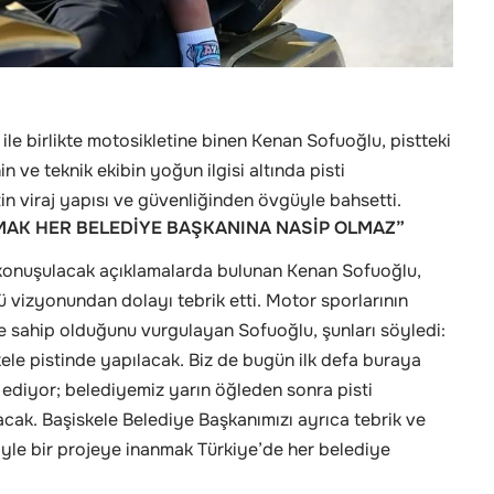
ile birlikte motosikletine binen Kenan Sofuoğlu, pistteki
in ve teknik ekibin yoğun ilgisi altında pisti
n viraj yapısı ve güvenliğinden övgüyle bahsetti.
MAK HER BELEDİYE BAŞKANINA NASİP OLMAZ”
 konuşulacak açıklamalarda bulunan Kenan Sofuoğlu,
ü vizyonundan dolayı tebrik etti. Motor sporlarının
me sahip olduğunu vurgulayan Sofuoğlu, şunları söyledi:
le pistinde yapılacak. Biz de bugün ilk defa buraya
 ediyor; belediyemiz yarın öğleden sonra pisti
cak. Başiskele Belediye Başkanımızı ayrıca tebrik ve
öyle bir projeye inanmak Türkiye’de her belediye