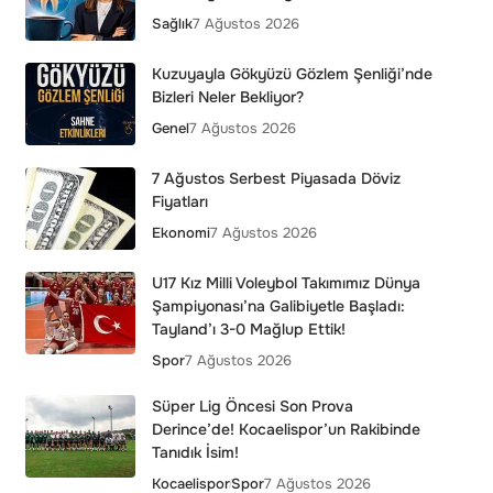
Sağlık
7 Ağustos 2026
Kuzuyayla Gökyüzü Gözlem Şenliği’nde
Bizleri Neler Bekliyor?
Genel
7 Ağustos 2026
7 Ağustos Serbest Piyasada Döviz
Fiyatları
Ekonomi
7 Ağustos 2026
U17 Kız Milli Voleybol Takımımız Dünya
Şampiyonası’na Galibiyetle Başladı:
Tayland’ı 3-0 Mağlup Ettik!
Spor
7 Ağustos 2026
Süper Lig Öncesi Son Prova
Derince’de! Kocaelispor’un Rakibinde
Tanıdık İsim!
Kocaelispor
Spor
7 Ağustos 2026