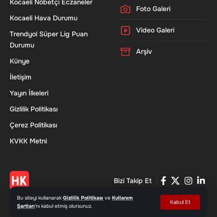
Kocaeli Nöbetçi Eczaneler
Foto Galeri
Kocaeli Hava Durumu
Video Galeri
Trendyol Süper Lig Puan
Durumu
Arşiv
Künye
İletişim
Yayın İlkeleri
Gizlilik Politikası
Çerez Politikası
KVKK Metni
Bizi Takip Et
Bu siteyi kullanarak
Gizlilik Politikası
ve
Kullanım
Kabul Et
Şartları
'nı kabul etmiş olursunuz.
© 2026 Haber Kocaeli - www.haberkocaeli.com | Tüm Hakları Saklıdır