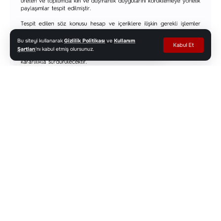
Bu siteyi kullanarak
Gizlilik Politikası
ve
Kullanım
Kabul Et
Şartları
'nı kabul etmiş olursunuz.
Emniyet Genel Müdürlüğü (EGM) tarafından
yapılan açıklamada, “Siber Suçlarla Mücadele
Daire Başkanlığımızca Kahramanmaraş
Şanlıurfa’da yaşanan elim hadiselere ilişkin
toplam 591 sosyal medya hesabı hakkında; kamu
düzenini olumsuz etkileyen, suçu ve suçluyu
övücü nitelik taşıyan, olayları çarpıtan, kasıtlı