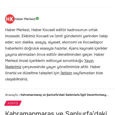
Haber Merkezi
Haber Merkezi, Haber Kocaeli editör kadrosunun ortak
imzasıdır. Ekibimiz Kocaeli ve İzmit gündemini yerinden takip
eder; son dakika, asayiş, siyaset, ekonomi ve Kocaelispor
haberlerini doğruluk esasıyla hazırlar. Ajans kaynaklı içerikler
yayına alınmadan önce editör denetiminden geçer. Haber
Merkezi imzalı içeriklerin editoryal sorumluluğu
Yayın
İlkelerimiz
çerçevesinde yayın yönetimimize aittir. Haber
önerisi ve düzeltme talepleri için
İletişim
sayfamızdan bize
ulaşabilirsiniz.
Anasayfa
»
Kahramanmaraş ve Şanlıurfa’daki Saldırılarla İlgili Dezenformasyon Üreten Hesaplar Hakkında İşlem
ASAYIŞ
Kahramanmaraş ve Şanlıurfa’daki