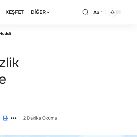
KEŞFET
DIĞER
Aa
Modeli
lik
de
i
2 Dakika Okuma