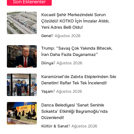
Son Eklenenler
Kocaeli Şehir Merkezindeki Sorun
Çözüldü! KOTKO İçin İmzalar Atıldı,
Yeni Adres Belli Oldu!
Genel
7 Ağustos 2026
Trump: “Savaş Çok Yakında Bitecek,
İran Daha Fazla Dayanamaz”
Dünya
7 Ağustos 2026
Karamürsel’de Zabıta Ekiplerinden Sıkı
Denetim! Raflar Tek Tek İncelendi!
Yaşam
7 Ağustos 2026
Darıca Belediyesi ‘Sanat Seninle
Sokakta’ Etkinliği Bayramoğlu’nda
Düzenlendi!
Kültür & Sanat
7 Ağustos 2026