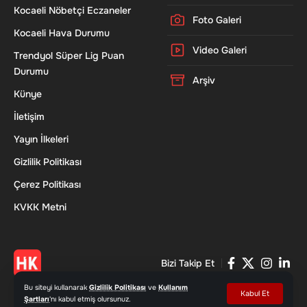
Kocaeli Nöbetçi Eczaneler
Foto Galeri
Kocaeli Hava Durumu
Video Galeri
Trendyol Süper Lig Puan
Durumu
Arşiv
Künye
İletişim
Yayın İlkeleri
Gizlilik Politikası
Çerez Politikası
KVKK Metni
Bizi Takip Et
Bu siteyi kullanarak
Gizlilik Politikası
ve
Kullanım
Kabul Et
Şartları
'nı kabul etmiş olursunuz.
© 2026 Haber Kocaeli - www.haberkocaeli.com | Tüm Hakları Saklıdır