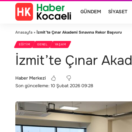
GÜNDEM
SIYASET
Anasayfa
»
İzmit’te Çınar Akademi Sınavına Rekor Başvuru
EĞITIM
GENEL
YAŞAM
İzmit’te Çınar Aka
Haber Merkezi
Son güncelleme: 10 Şubat 2026 09:28