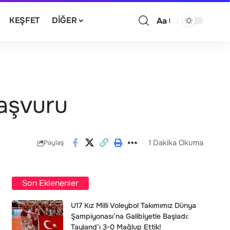
KEŞFET
DIĞER
Aa
Başvuru
1 Dakika Okuma
Paylaş
Son Eklenenler
U17 Kız Milli Voleybol Takımımız Dünya
Şampiyonası’na Galibiyetle Başladı:
Tayland’ı 3-0 Mağlup Ettik!