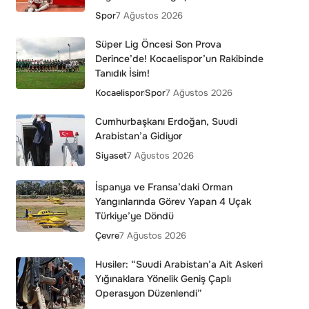
Spor
7 Ağustos 2026
Süper Lig Öncesi Son Prova
Derince’de! Kocaelispor’un Rakibinde
Tanıdık İsim!
Kocaelispor
Spor
7 Ağustos 2026
Cumhurbaşkanı Erdoğan, Suudi
Arabistan’a Gidiyor
Siyaset
7 Ağustos 2026
İspanya ve Fransa’daki Orman
Yangınlarında Görev Yapan 4 Uçak
Türkiye’ye Döndü
Çevre
7 Ağustos 2026
Husiler: “Suudi Arabistan’a Ait Askeri
Yığınaklara Yönelik Geniş Çaplı
Operasyon Düzenlendi”