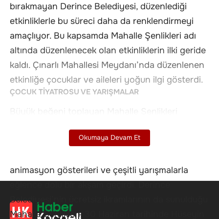
bırakmayan Derince Belediyesi, düzenlediği
etkinliklerle bu süreci daha da renklendirmeyi
amaçlıyor. Bu kapsamda Mahalle Şenlikleri adı
altında düzenlenecek olan etkinliklerin ilki geride
kaldı. Çınarlı Mahallesi Meydanı’nda düzenlenen
etkinliğe çocuklar ve aileleri yoğun ilgi gösterdi.
ÇOCUK TİYATROSU VE YARIŞMALAR
Büyük beğeni toplayan Mahalle Şenlikleri
programında çocuklar kendileri için düzenlenen
Okumaya Devam Et
oyun parkurları, yüz boyama etkinlikleri,
geleneksel sokak oyunları, çocuk tiyatroları,
animasyon gösterileri ve çeşitli yarışmalarla
eğlence dolu bir akşam geçirdi. Derince
Belediyesi’nin ücretsiz ikramlarının da sunulduğu
Mahalle Şenlikleri, 30 Haziran tarihinde Hüseyin