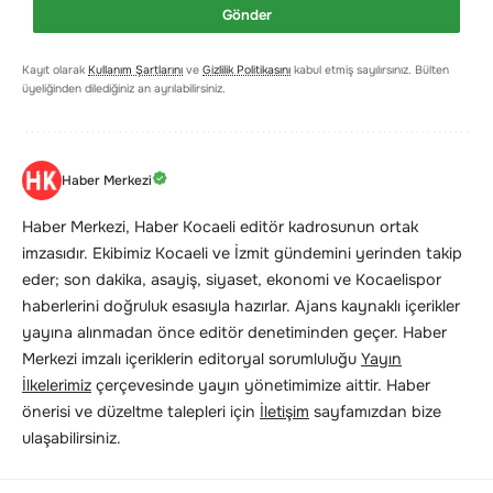
Gönder
Kayıt olarak
Kullanım Şartlarını
ve
Gizlilik Politikasını
kabul etmiş sayılırsınız. Bülten
üyeliğinden dilediğiniz an ayrılabilirsiniz.
Haber Merkezi
Haber Merkezi, Haber Kocaeli editör kadrosunun ortak
imzasıdır. Ekibimiz Kocaeli ve İzmit gündemini yerinden takip
eder; son dakika, asayiş, siyaset, ekonomi ve Kocaelispor
haberlerini doğruluk esasıyla hazırlar. Ajans kaynaklı içerikler
yayına alınmadan önce editör denetiminden geçer. Haber
Merkezi imzalı içeriklerin editoryal sorumluluğu
Yayın
İlkelerimiz
çerçevesinde yayın yönetimimize aittir. Haber
önerisi ve düzeltme talepleri için
İletişim
sayfamızdan bize
ulaşabilirsiniz.