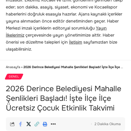
imzasıdır. Ekibimiz Kocaeli ve İzmit gündemini yerinden takip
eder; son dakika, asayiş, siyaset, ekonomi ve Kocaelispor
haberlerini doğruluk esasıyla hazırlar. Ajans kaynaklı içerikler
yayına alınmadan önce editör denetiminden geçer. Haber
Merkezi imzalı içeriklerin editoryal sorumluluğu
Yayın
İlkelerimiz
çerçevesinde yayın yönetimimize aittir. Haber
önerisi ve düzeltme talepleri için
İletişim
sayfamızdan bize
ulaşabilirsiniz.
Anasayfa
»
2026 Derince Belediyesi Mahalle Şenlikleri Başladı! İşte İlçe İlçe Ücretsiz Çocuk Etkinlik Takvimi
GENEL
2026 Derince Belediyesi Mahalle
Şenlikleri Başladı! İşte İlçe İlçe
Ücretsiz Çocuk Etkinlik Takvimi
2 Dakika Okuma