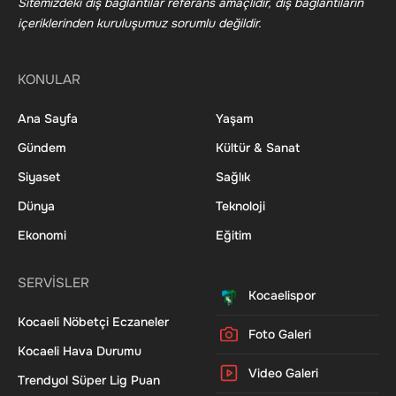
Sitemizdeki dış bağlantılar referans amaçlıdır, dış bağlantıların
içeriklerinden kuruluşumuz sorumlu değildir.
KONULAR
Ana Sayfa
Yaşam
Gündem
Kültür & Sanat
Siyaset
Sağlık
Dünya
Teknoloji
Ekonomi
Eğitim
SERVİSLER
Kocaelispor
Kocaeli Nöbetçi Eczaneler
Foto Galeri
Kocaeli Hava Durumu
Video Galeri
Trendyol Süper Lig Puan