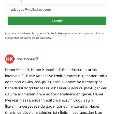
Gönder
Kayıt olarak
Kullanım Şartlarını
ve
Gizlilik Politikasını
kabul etmiş sayılırsınız. Bülten
üyeliğinden dilediğiniz an ayrılabilirsiniz.
Haber Merkezi
Haber Merkezi, Haber Kocaeli editör kadrosunun ortak
imzasıdır. Ekibimiz Kocaeli ve İzmit gündemini yerinden takip
eder; son dakika, asayiş, siyaset, ekonomi ve Kocaelispor
haberlerini doğruluk esasıyla hazırlar. Ajans kaynaklı içerikler
yayına alınmadan önce editör denetiminden geçer. Haber
Merkezi imzalı içeriklerin editoryal sorumluluğu
Yayın
İlkelerimiz
çerçevesinde yayın yönetimimize aittir. Haber
önerisi ve düzeltme talepleri için
İletişim
sayfamızdan bize