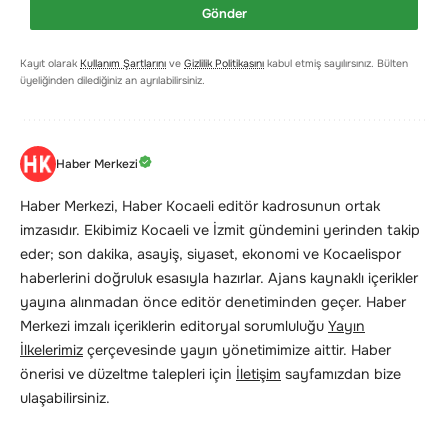
Gönder
Kayıt olarak
Kullanım Şartlarını
ve
Gizlilik Politikasını
kabul etmiş sayılırsınız. Bülten
üyeliğinden dilediğiniz an ayrılabilirsiniz.
Haber Merkezi
Haber Merkezi, Haber Kocaeli editör kadrosunun ortak
imzasıdır. Ekibimiz Kocaeli ve İzmit gündemini yerinden takip
eder; son dakika, asayiş, siyaset, ekonomi ve Kocaelispor
haberlerini doğruluk esasıyla hazırlar. Ajans kaynaklı içerikler
yayına alınmadan önce editör denetiminden geçer. Haber
Merkezi imzalı içeriklerin editoryal sorumluluğu
Yayın
İlkelerimiz
çerçevesinde yayın yönetimimize aittir. Haber
önerisi ve düzeltme talepleri için
İletişim
sayfamızdan bize
ulaşabilirsiniz.