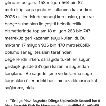
yılından bu yana 153 milyon 564 bin 87
metreküp suyu yeniden kullanıma kazandırdı.
2025 yılı içerisinde sanayi kuruluşları, park ve
bahçe sulamaları ile çeşitli belediyecilik
hizmetlerinde toplam 18 milyon 263 bin 747
metreküp geri kazanım suyu kullanıldı. Bu
miktarın 17 milyon 936 bin 470 metreküplük
bölümü sanayi tesisleri tarafından
değerlendirilirken, sanayide tüketilen suyun
yaklaşık yüzde 38’i geri kazanım suyundan
karşılandı. Bu sayede içme ve kullanma suyu
kaynakları üzerindeki baskının azaltılmasına katkı
sağlanmış oldu.
Türkiye Mavi Bayrakta Dünya Üçüncüsü: Kocaeli ise 9
Mavi Bayraklı Plajı ile Marmara’daki Liderliğini Sürdürdü!