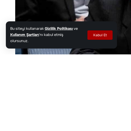
Bu siteyi kullanarak
Gizlilik Politikası
ve
Kullanım Şartları
'nı kabul etmiş
Kabul Et
olursunuz.
İran'dan BM'ye yapılan açıklamada, alınan kararın haks
Google'da haber kaynağınızı Haber Kocae
Paylaş
İran’ın Birleşmiş Milletler (BM) Daimi Temsil