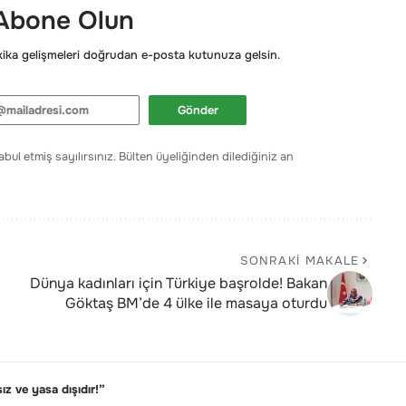
 Abone Olun
ka gelişmeleri doğrudan e-posta kutunuza gelsin.
Gönder
bul etmiş sayılırsınız. Bülten üyeliğinden dilediğiniz an
SONRAKI MAKALE
Dünya kadınları için Türkiye başrolde! Bakan
Göktaş BM’de 4 ülke ile masaya oturdu
ız ve yasa dışıdır!”