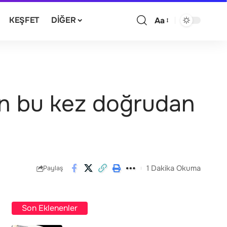
KEŞFET
DIĞER
Aa
ran bu kez doğrudan
1 Dakika Okuma
Paylaş
Son Eklenenler