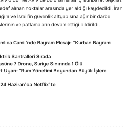
Aviv oldu. Tel Aviv’de bulunan İsrail iç istihbarat teşkilatı
hedef alınan noktalar arasında yer aldığı kaydedildi. İran
ı ve İsrail’in güvenlik altyapısına ağır bir darbe
rinin ve patlamaların devam ettiği bildirildi.
lıca Camii’nde Bayram Mesajı: “Kurban Bayramı
ktrik Santralleri Sırada
ssüne 7 Drone, Suriye Sınırında 1 Ölü
rt Uyarı: “Rum Yönetimi Boyundan Büyük İşlere
: 24 Haziran’da Netflix’te