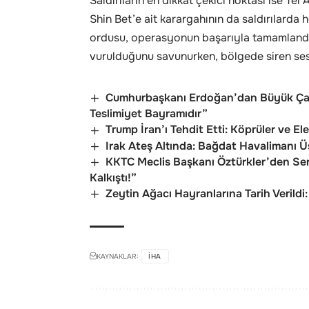
Saldırıların en dikkat çekici noktası ise Tel 
Shin Bet’e ait karargahının da saldırılarda 
ordusu, operasyonun başarıyla tamamlandığın
vurulduğunu savunurken, bölgede siren sesle
Cumhurbaşkanı Erdoğan’dan Büyük Çam
Teslimiyet Bayramıdır”
Trump İran’ı Tehdit Etti: Köprüler ve Ele
Irak Ateş Altında: Bağdat Havalimanı Ü
KKTC Meclis Başkanı Öztürkler’den Se
Kalkıştı!”
Zeytin Ağacı Hayranlarına Tarih Verildi
KAYNAKLAR:
IHA