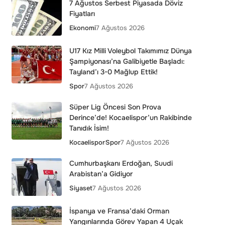
7 Ağustos Serbest Piyasada Döviz
Fiyatları
Ekonomi
7 Ağustos 2026
U17 Kız Milli Voleybol Takımımız Dünya
Şampiyonası’na Galibiyetle Başladı:
Tayland’ı 3-0 Mağlup Ettik!
Spor
7 Ağustos 2026
Süper Lig Öncesi Son Prova
Derince’de! Kocaelispor’un Rakibinde
Tanıdık İsim!
Kocaelispor
Spor
7 Ağustos 2026
Cumhurbaşkanı Erdoğan, Suudi
Arabistan’a Gidiyor
Siyaset
7 Ağustos 2026
İspanya ve Fransa’daki Orman
Yangınlarında Görev Yapan 4 Uçak