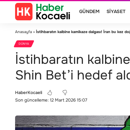
GÜNDEM
SIYASET
Anasayfa
»
İstihbaratın kalbine kamikaze dalgası! İran bu kez do
DÜNYA
İstihbaratın kalbin
Shin Bet’i hedef al
HaberKocaeli
Son güncelleme: 12 Mart 2026 15:07