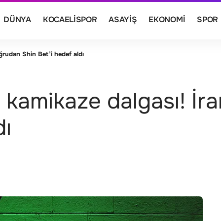
DÜNYA
KOCAELISPOR
ASAYIŞ
EKONOMI
SPOR
ğrudan Shin Bet’i hedef aldı
e kamikaze dalgası! İ
dı