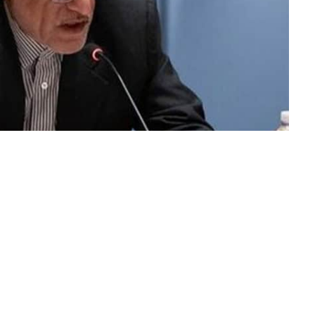
ız ve yasa dışı olduğu vurgulandı.
li olarak seçin
→
cisi Emir Said İravani, Güvenlik Konseyi’nin İran’ın