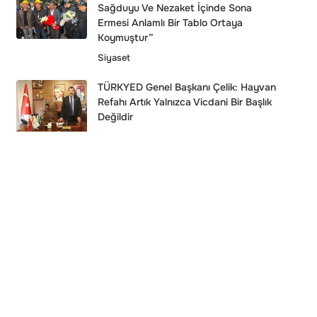
Sağduyu Ve Nezaket İçinde Sona
Ermesi Anlamlı Bir Tablo Ortaya
Koymuştur”
Siyaset
TÜRKYED Genel Başkanı Çelik: Hayvan
Refahı Artık Yalnızca Vicdani Bir Başlık
Değildir
Ekonomi
KASKF’den Kocaelispor’a Anlamlı
Ziyaret: Başkan Murat Aydın Brunga
Tesisleri’ndeydi
Kocaelispor
Spor
Kocaelispor Kasımpaşa Maçı Hazırlıkları
Devam Ediyor!
Kocaelispor
Spor
Devrim Muhafızları’ndan Trump’a Açık