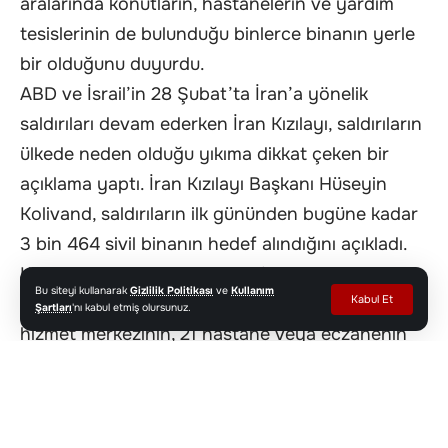
aralarında konutların, hastanelerin ve yardım
tesislerinin de bulunduğu binlerce binanın yerle
bir olduğunu duyurdu.
ABD ve İsrail’in 28 Şubat’ta İran’a yönelik
saldırıları devam ederken İran Kızılayı, saldırıların
ülkede neden olduğu yıkıma dikkat çeken bir
açıklama yaptı. İran Kızılayı Başkanı Hüseyin
Kolivand, saldırıların ilk gününden bugüne kadar
3 bin 464 sivil binanın hedef alındığını açıkladı.
Kolivand, bunlardan 3 bin 90’ının konut
Bu siteyi kullanarak
Gizlilik Politikası
ve
Kullanım
Kabul Et
olduğunu ifade ederek saldırılardan 528 ticari ve
Şartları
'nı kabul etmiş olursunuz.
hizmet merkezinin, 21 hastane veya eczanenin
ve 9 Kızılay tesisinin de hasar gördüğünü
sözlerine ekledi. Kolivand, İsrail’in hedef aldığı
noktaların “yoğunlukla yerleşim alanları”