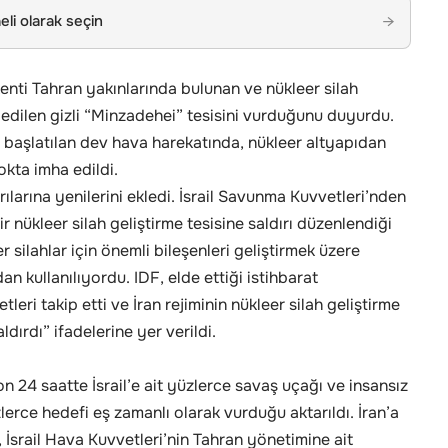
li olarak seçin
→
kenti Tahran yakınlarında bulunan ve nükleer silah
a edilen gizli “Minzadehei” tesisini vurduğunu duyurdu.
 başlatılan dev hava harekatında, nükleer altyapıdan
okta imha edildi.
rılarına yenilerini ekledi. İsrail Savunma Kuvvetleri’nden
ir nükleer silah geliştirme tesisine saldırı düzenlendiği
eer silahlar için önemli bileşenleri geliştirmek üzere
an kullanılıyordu. IDF, elde ettiği istihbarat
eri takip etti ve İran rejiminin nükleer silah geliştirme
dırdı” ifadelerine yer verildi.
n 24 saatte İsrail’e ait yüzlerce savaş uçağı ve insansız
lerce hedefi eş zamanlı olarak vurduğu aktarıldı. İran’a
 İsrail Hava Kuvvetleri’nin Tahran yönetimine ait