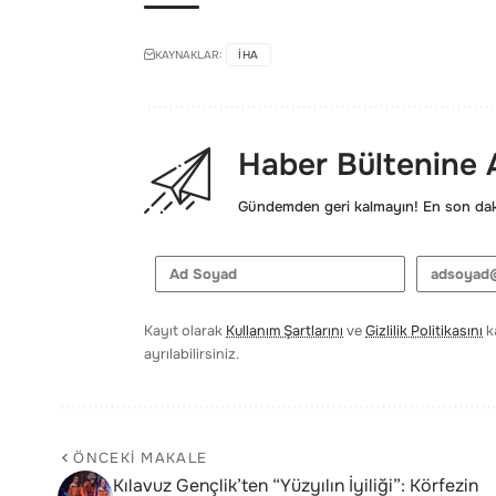
KAYNAKLAR:
IHA
Haber Bültenine
Gündemden geri kalmayın! En son daki
Kayıt olarak
Kullanım Şartlarını
ve
Gizlilik Politikasını
ka
ayrılabilirsiniz.
ÖNCEKI MAKALE
Kılavuz Gençlik’ten “Yüzyılın İyiliği”: Körfezin