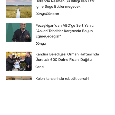
Hollanda Resmen Su Kıtlığı İlan Etti:
İçme Suyu Etkilenmeyecek
Dünya
Gündem
Pezeşkiyan’dan ABD’ye Sert Yanıt:
“Askeri Tehditler Karşısında Boyun
Eğmeyeceğiz!”
Dünya
Kandıra Belediyesi Orman Haftası’nda
Ücretsiz 600 Defne Fidanı Dağıttı
Genel
Kolon kanserinde robotik cerrahi
mucizesi: Halil Bal 3. evreden sağlığına
kavuştu
Sağlık
Donald Trump’ın Yemeğinde Silah
Sesleri Duyuldu