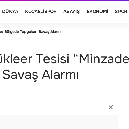
DÜNYA
KOCAELISPOR
ASAYIŞ
EKONOMI
SPOR
urdu: Bölgede Topyekun Savaş Alarmı
 Nükleer Tesisi “Minzad
Savaş Alarmı