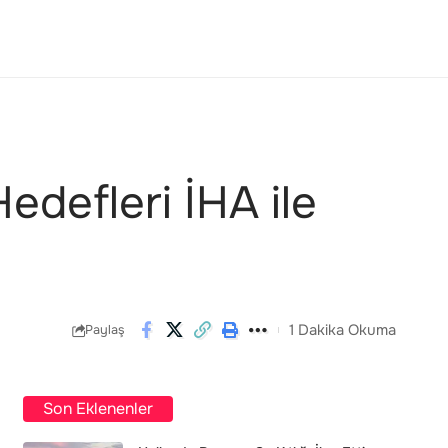
edefleri İHA ile
1 Dakika Okuma
Paylaş
Son Eklenenler