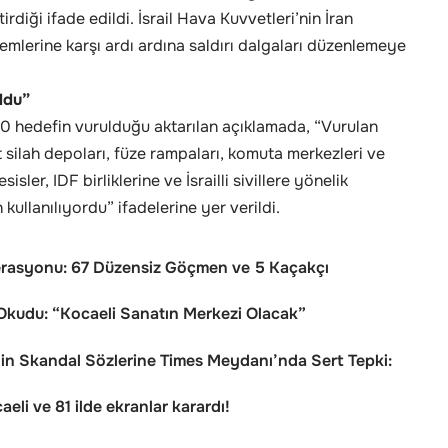
rdiği ifade edildi. İsrail Hava Kuvvetleri’nin İran
temlerine karşı ardı ardına saldırı dalgaları düzenlemeye
ldu”
0 hedefin vurulduğu aktarılan açıklamada, “Vurulan
 silah depoları, füze rampaları, komuta merkezleri ve
sler, IDF birliklerine ve İsrailli sivillere yönelik
 kullanılıyordu” ifadelerine yer verildi.
erasyonu: 67 Düzensiz Göçmen ve 5 Kaçakçı
kudu: “Kocaeli Sanatın Merkezi Olacak”
n Skandal Sözlerine Times Meydanı’nda Sert Tepki:
eli ve 81 ilde ekranlar karardı!