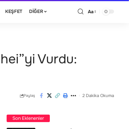
KEŞFET
DIĞER
Aa
ehei”yi Vurdu:
2 Dakika Okuma
Paylaş
Son Eklenenler