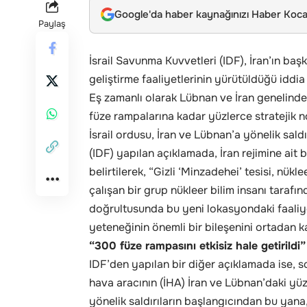
Google'da haber kaynağınızı Haber Kocae
Paylaş
İsrail Savunma Kuvvetleri (IDF), İran’ın baş
geliştirme faaliyetlerinin yürütüldüğü iddi
Eş zamanlı olarak Lübnan ve İran genelinde
füze rampalarına kadar yüzlerce stratejik n
İsrail ordusu, İran ve Lübnan’a yönelik saldı
(IDF) yapılan açıklamada, İran rejimine ait b
belirtilerek, “Gizli ‘Minzadehei’ tesisi, nükl
çalışan bir grup nükleer bilim insanı tarafınd
doğrultusunda bu yeni lokasyondaki faaliyetl
yeteneğinin önemli bir bileşenini ortadan kal
“300 füze rampasını etkisiz hale getirildi”
IDF’den yapılan bir diğer açıklamada ise, so
hava aracının (İHA) İran ve Lübnan’daki yüz
yönelik saldırıların başlangıcından bu yana,