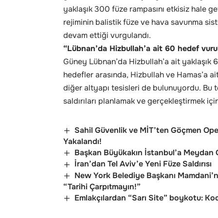
yaklaşık 300 füze rampasını etkisiz hale geti
rejiminin balistik füze ve hava savunma sis
devam ettiği vurgulandı.
“Lübnan’da Hizbullah’a ait 60 hedef vuru
Güney Lübnan’da Hizbullah’a ait yaklaşık 6
hedefler arasında, Hizbullah ve Hamas’a ait
diğer altyapı tesisleri de bulunuyordu. Bu tesi
saldırıları planlamak ve gerçekleştirmek için
Sahil Güvenlik ve MİT’ten Göçmen Op
Yakalandı!
Başkan Büyükakın İstanbul’a Meydan O
İran’dan Tel Aviv’e Yeni Füze Saldırısı
New York Belediye Başkanı Mamdani’ni
“Tarihi Çarpıtmayın!”
Emlakçılardan “Sarı Site” boykotu: Koca