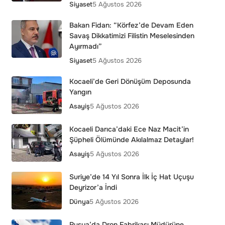
Siyaset
5 Ağustos 2026
Bakan Fidan: “Körfez’de Devam Eden
Savaş Dikkatimizi Filistin Meselesinden
Ayırmadı”
Siyaset
5 Ağustos 2026
Kocaeli’de Geri Dönüşüm Deposunda
Yangın
Asayiş
5 Ağustos 2026
Kocaeli Darıca’daki Ece Naz Macit’in
Şüpheli Ölümünde Akılalmaz Detaylar!
Asayiş
5 Ağustos 2026
Suriye’de 14 Yıl Sonra İlk İç Hat Uçuşu
Deyrizor’a İndi
Dünya
5 Ağustos 2026
Rusya’da Dron Fabrikası Müdürüne