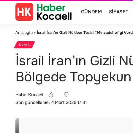
GÜNDEM
SIYASET
Anasayfa
»
İsrail İran’ın Gizli Nükleer Tesisi “Minzadehei”yi V
DÜNYA
İsrail İran’ın Gizli
Bölgede Topyekun 
HaberKocaeli
Son güncelleme: 4 Mart 2026 17:31