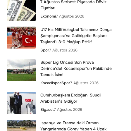
7 Ağustos Serbest Piyasada Döviz
Fiyatları
Ekonomi
7 Ağustos 2026
U17 Kız Milli Voleybol Takımımız Dünya
Şampiyonası’na Galibiyetle Başladı:
Tayland’ı 3-0 Mağlup Ettik!
Spor
7 Ağustos 2026
Süper Lig Öncesi Son Prova
Derince’de! Kocaelispor’un Rakibinde
Tanıdık İsim!
Kocaelispor
Spor
7 Ağustos 2026
Cumhurbaşkanı Erdoğan, Suudi
Arabistan’a Gidiyor
Siyaset
7 Ağustos 2026
İspanya ve Fransa’daki Orman
Yangınlarında Görev Yapan 4 Uçak