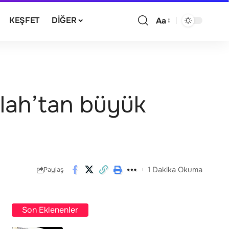
KEŞFET
DIĞER
Aa
llah’tan büyük
1 Dakika Okuma
Paylaş
Son Eklenenler