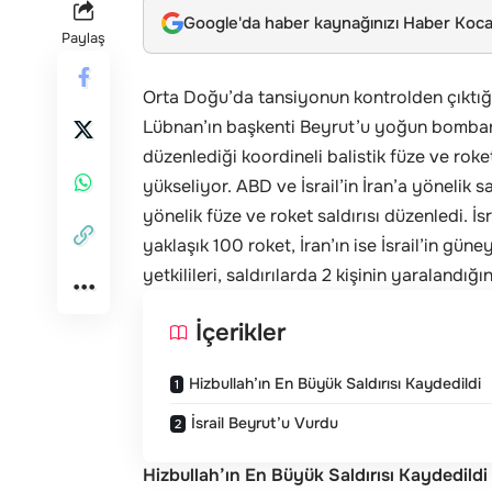
Google'da haber kaynağınızı Haber Kocae
Paylaş
Orta Doğu’da tansiyonun kontrolden çıktığı
Lübnan’ın başkenti Beyrut’u yoğun bombardım
düzenlediği koordineli balistik füze ve rok
yükseliyor. ABD ve İsrail’in İran’a yönelik sa
yönelik füze ve roket saldırısı düzenledi. İs
yaklaşık 100 roket, İran’ın ise İsrail’in güneyin
yetkilileri, saldırılarda 2 kişinin yaralandığın
İçerikler
Hizbullah’ın En Büyük Saldırısı Kaydedildi
İsrail Beyrut’u Vurdu
Hizbullah’ın En Büyük Saldırısı Kaydedildi