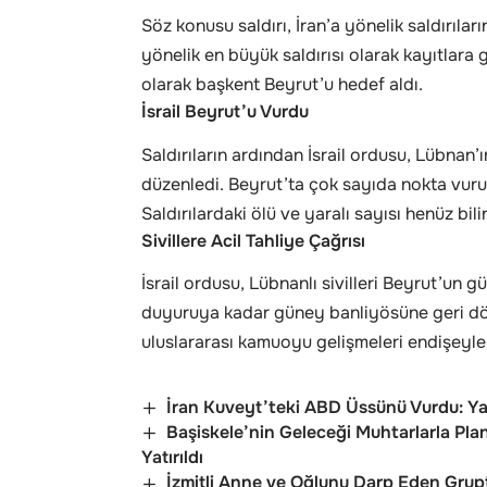
Söz konusu saldırı, İran’a yönelik saldırılar
yönelik en büyük saldırısı olarak kayıtlara 
olarak başkent Beyrut’u hedef aldı.
İsrail Beyrut’u Vurdu
Saldırıların ardından İsrail ordusu, Lübna
düzenledi. Beyrut’ta çok sayıda nokta vuru
Saldırılardaki ölü ve yaralı sayısı henüz bil
Sivillere Acil Tahliye Çağrısı
İsrail ordusu, Lübnanlı sivilleri Beyrut’un g
duyuruya kadar güney banliyösüne geri dö
uluslararası kamuoyu gelişmeleri endişeyle 
İran Kuveyt’teki ABD Üssünü Vurdu: Ya
Başiskele’nin Geleceği Muhtarlarla Pla
Yatırıldı
İzmitli Anne ve Oğlunu Darp Eden Grup