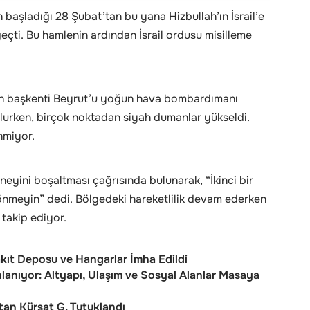
ın başladığı 28 Şubat’tan bu yana Hizbullah’ın İsrail’e
geçti. Bu hamlenin ardından İsrail ordusu misilleme
n’ın başkenti Beyrut’u yoğun hava bombardımanı
lurken, birçok noktadan siyah dumanlar yükseldi.
inmiyor.
üneyini boşaltması çağrısında bulunarak, “İkinci bir
nmeyin” dedi. Bölgedeki hareketlilik devam ederken
takip ediyor.
kıt Deposu ve Hangarlar İmha Edildi
nlanıyor: Altyapı, Ulaşım ve Sosyal Alanlar Masaya
tan Kürşat G. Tutuklandı