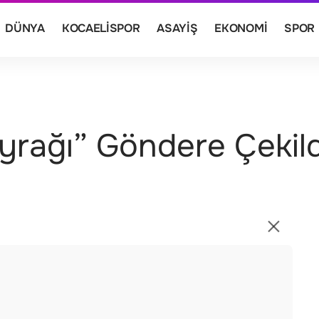
DÜNYA
KOCAELISPOR
ASAYIŞ
EKONOMI
SPOR
ayrağı” Göndere Çekild