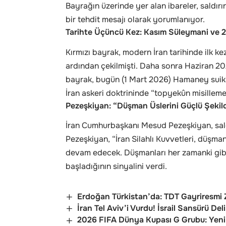
Bayrağın üzerinde yer alan ibareler, saldırı
bir tehdit mesajı olarak yorumlanıyor.
Tarihte Üçüncü Kez: Kasım Süleymani ve 20
Kırmızı bayrak, modern İran tarihinde ilk k
ardından çekilmişti. Daha sonra Haziran 2025
bayrak, bugün (1 Mart 2026) Hamaney suikas
İran askeri doktrininde “topyekûn misilleme”
Pezeşkiyan: “Düşman Üslerini Güçlü Şekil
İran Cumhurbaşkanı Mesud Pezeşkiyan, saldır
Pezeşkiyan, “İran Silahlı Kuvvetleri, düşman
devam edecek. Düşmanları her zamanki gibi
başladığının sinyalini verdi.
Erdoğan Türkistan’da: TDT Gayriresmi Z
İran Tel Aviv’i Vurdu! İsrail Sansürü Del
2026 FIFA Dünya Kupası G Grubu: Yeni Z