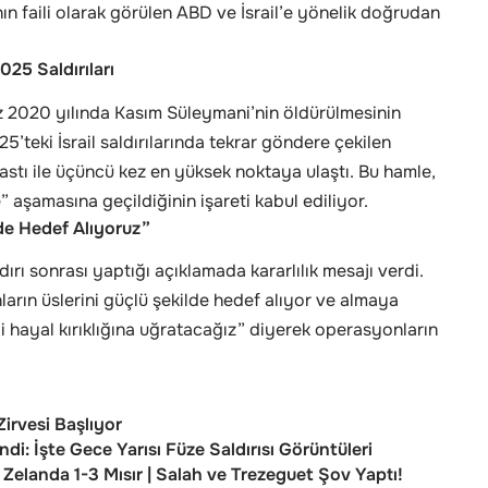
nın faili olarak görülen ABD ve İsrail’e yönelik doğrudan
25 Saldırıları
ez 2020 yılında Kasım Süleymani’nin öldürülmesinin
’teki İsrail saldırılarında tekrar göndere çekilen
tı ile üçüncü kez en yüksek noktaya ulaştı. Bu hamle,
 aşamasına geçildiğinin işareti kabul ediliyor.
de Hedef Alıyoruz”
ı sonrası yaptığı açıklamada kararlılık mesajı verdi.
ların üslerini güçlü şekilde hedef alıyor ve almaya
 hayal kırıklığına uğratacağız” diyerek operasyonların
irvesi Başlıyor
indi: İşte Gece Yarısı Füze Saldırısı Görüntüleri
elanda 1-3 Mısır | Salah ve Trezeguet Şov Yaptı!