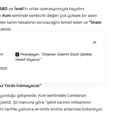
ABD
ve
İsrail
’in ortak operasyonuyla hayatını
zi
Kum
kentinde sembolik değeri çok yüksek bir adım
ülen kanın hesabının sorulacağını temsil eden ve
“İmam
ekildi.
ız
Pezeşkiyan: “Düşman Üslerini Güçlü Şekilde
Hedef Alıyoruz”
 2025
mız Yerde Kalmayacak”
duyurduğu gelişmede, Kum kentindeki Cemkeran
ekildi. Şii inancına göre “şehit kanının intikamının
tarihte yalnızca en kritik kırılma anlarında kullanılıyor.