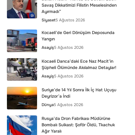
Savaş Dikkatimizi Filistin Meselesinden
Ayırmadı”
Siyaset
5 Ağustos 2026
Kocaeli’de Geri Dönüşüm Deposunda
Yangın
Asayiş
5 Ağustos 2026
Kocaeli Darıca’daki Ece Naz Macit’in
Şüpheli Ölümünde Akılalmaz Detaylar!
Asayiş
5 Ağustos 2026
Suriye’de 14 Yıl Sonra İlk İç Hat Uçuşu
Deyrizor’a İndi
Dünya
5 Ağustos 2026
Rusya’da Dron Fabrikası Müdürüne
Bombalı Suikast: Şoför Öldü, Tkachuk
Ağır Yaralı