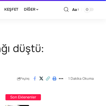
KEŞFET
DIĞER
Aa
ğı düştü:
1 Dakika Okuma
Paylaş
Son Eklenenler