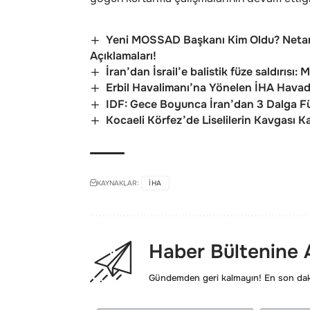
Yeni MOSSAD Başkanı Kim Oldu? Netan
Açıklamaları!
İran’dan İsrail’e balistik füze saldırısı:
Erbil Havalimanı’na Yönelen İHA Havad
IDF: Gece Boyunca İran’dan 3 Dalga Füze
Kocaeli Körfez’de Liselilerin Kavgası Ka
KAYNAKLAR:
IHA
Haber Bültenine
Gündemden geri kalmayın! En son daki