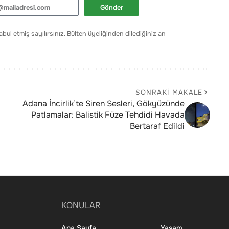
Gönder
bul etmiş sayılırsınız. Bülten üyeliğinden dilediğiniz an
SONRAKI MAKALE
Adana İncirlik’te Siren Sesleri, Gökyüzünde
Patlamalar: Balistik Füze Tehdidi Havada
Bertaraf Edildi
KONULAR
Ana Sayfa
Yaşam