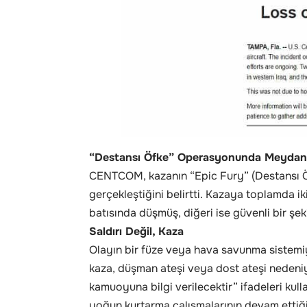
“Destansı Öfke” Operasyonunda Meydan
CENTCOM, kazanın “Epic Fury” (Destansı Ö
gerçekleştiğini belirtti. Kazaya toplamda iki
batısında düşmüş, diğeri ise güvenli bir şeki
Saldırı Değil, Kaza
Olayın bir füze veya hava savunma sistemiy
kaza, düşman ateşi veya dost ateşi nedeni
kamuoyuna bilgi verilecektir” ifadeleri kul
yoğun kurtarma çalışmalarının devam ettiği