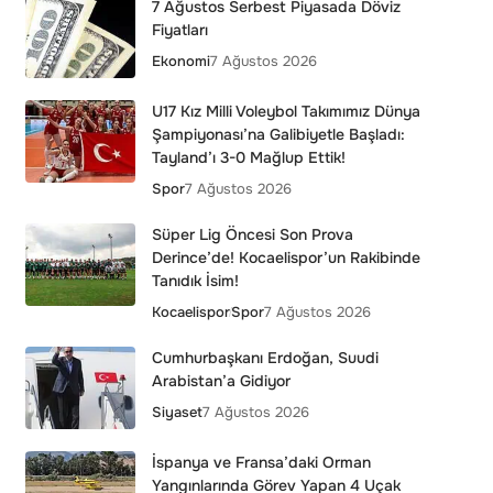
7 Ağustos Serbest Piyasada Döviz
Fiyatları
Ekonomi
7 Ağustos 2026
U17 Kız Milli Voleybol Takımımız Dünya
Şampiyonası’na Galibiyetle Başladı:
Tayland’ı 3-0 Mağlup Ettik!
Spor
7 Ağustos 2026
Süper Lig Öncesi Son Prova
Derince’de! Kocaelispor’un Rakibinde
Tanıdık İsim!
Kocaelispor
Spor
7 Ağustos 2026
Cumhurbaşkanı Erdoğan, Suudi
Arabistan’a Gidiyor
Siyaset
7 Ağustos 2026
İspanya ve Fransa’daki Orman
Yangınlarında Görev Yapan 4 Uçak