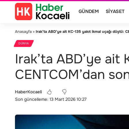
GÜNDEM
SIYASET
Anasayfa
»
Irak’ta ABD’ye ait KC-135 yakıt ikmal uçağı düştü:
DÜNYA
Irak’ta ABD’ye ait 
CENTCOM’dan son 
HaberKocaeli
Son güncelleme: 13 Mart 2026 10:27