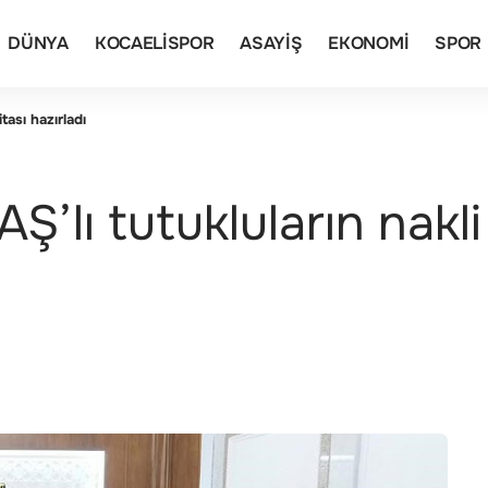
DÜNYA
KOCAELISPOR
ASAYIŞ
EKONOMI
SPOR
tası hazırladı
Ş’lı tutukluların nakli 