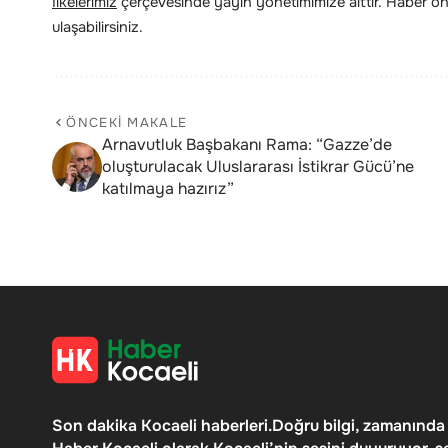
İlkelerimiz
çerçevesinde yayın yönetimimize aittir. Haber öne
ulaşabilirsiniz.
ÖNCEKI MAKALE
Arnavutluk Başbakanı Rama: “Gazze’de
oluşturulacak Uluslararası İstikrar Gücü’ne
katılmaya hazırız”
Son dakika Kocaeli haberleri.Doğru bilgi, zamanında