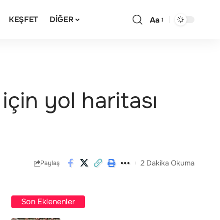
KEŞFET
DIĞER
Aa
için yol haritası
2 Dakika Okuma
Paylaş
Son Eklenenler