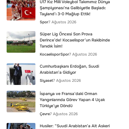
U17 Kız Milli Voleybol Takımımız Dünya
Şampiyonası’na Galibiyetle Başladı:
Tayland’ı 3-0 Mağlup Ettik!
Spor
7 Ağustos 2026
Süper Lig Öncesi Son Prova
Derince’de! Kocaelispor’un Rakibinde
Tanıdık İsim!
Kocaelispor
Spor
7 Ağustos 2026
Cumhurbaşkanı Erdoğan, Suudi
Arabistan’a Gidiyor
Siyaset
7 Ağustos 2026
İspanya ve Fransa’daki Orman
Yangınlarında Görev Yapan 4 Uçak
Türkiye’ye Döndü
Çevre
7 Ağustos 2026
Husiler: “Suudi Arabistan’a Ait Askeri