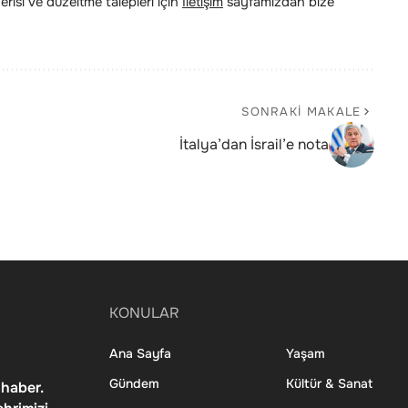
risi ve düzeltme talepleri için
İletişim
sayfamızdan bize
SONRAKI MAKALE
İtalya’dan İsrail’e nota
KONULAR
Ana Sayfa
Yaşam
Gündem
Kültür & Sanat
 haber.