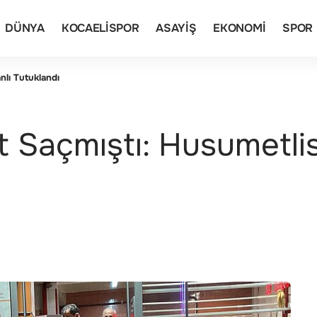
DÜNYA
KOCAELISPOR
ASAYIŞ
EKONOMI
SPOR
nlı Tutuklandı
 Saçmıştı: Husumetlis