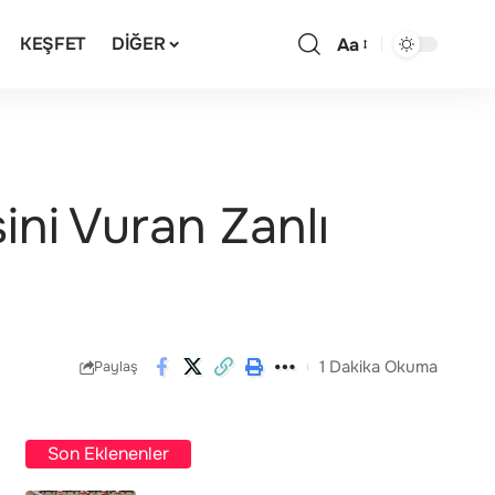
KEŞFET
DIĞER
Aa
ini Vuran Zanlı
1 Dakika Okuma
Paylaş
Son Eklenenler