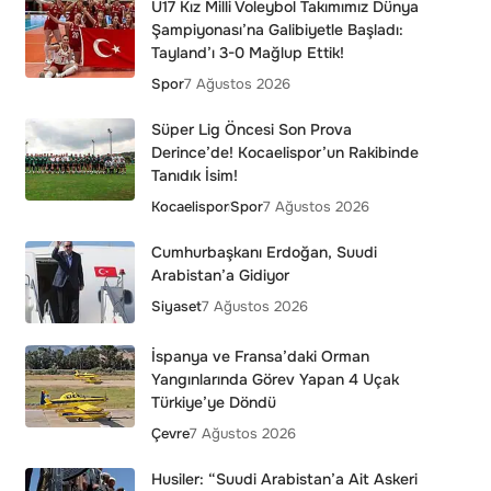
U17 Kız Milli Voleybol Takımımız Dünya
Şampiyonası’na Galibiyetle Başladı:
Tayland’ı 3-0 Mağlup Ettik!
Spor
7 Ağustos 2026
Süper Lig Öncesi Son Prova
Derince’de! Kocaelispor’un Rakibinde
Tanıdık İsim!
Kocaelispor
Spor
7 Ağustos 2026
Cumhurbaşkanı Erdoğan, Suudi
Arabistan’a Gidiyor
Siyaset
7 Ağustos 2026
İspanya ve Fransa’daki Orman
Yangınlarında Görev Yapan 4 Uçak
Türkiye’ye Döndü
Çevre
7 Ağustos 2026
Husiler: “Suudi Arabistan’a Ait Askeri