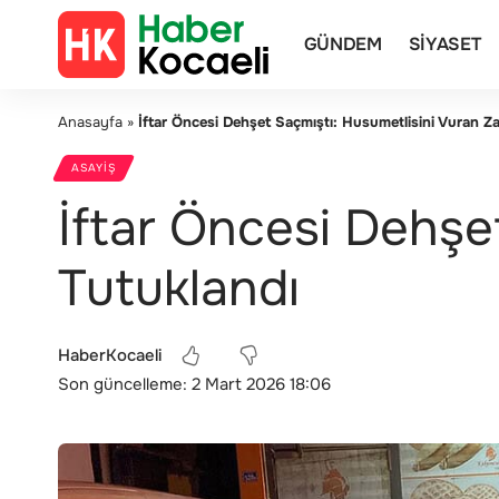
GÜNDEM
SIYASET
Anasayfa
»
İftar Öncesi Dehşet Saçmıştı: Husumetlisini Vuran Za
ASAYIŞ
İftar Öncesi Dehşet
Tutuklandı
HaberKocaeli
Son güncelleme: 2 Mart 2026 18:06