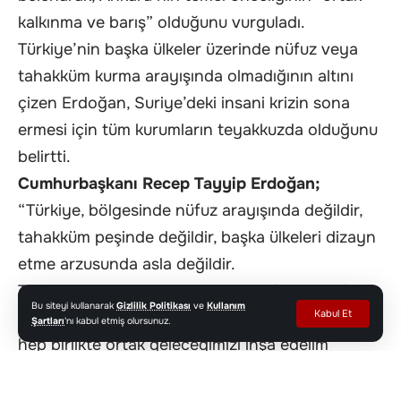
kalkınma ve barış” olduğunu vurguladı.
Türkiye’nin başka ülkeler üzerinde nüfuz veya
tahakküm kurma arayışında olmadığının altını
çizen Erdoğan, Suriye’deki insani krizin sona
ermesi için tüm kurumların teyakkuzda olduğunu
belirtti.
Cumhurbaşkanı Recep Tayyip Erdoğan;
“Türkiye, bölgesinde nüfuz arayışında değildir,
tahakküm peşinde değildir, başka ülkeleri dizayn
etme arzusunda asla değildir.
Tam tersine biz, samimi bir şekilde ‘kardeşlik’
Bu siteyi kullanarak
Gizlilik Politikası
ve
Kullanım
Kabul Et
diyoruz, ‘barış’ diyoruz, ‘hep birlikte kalkınalım,
Şartları
'nı kabul etmiş olursunuz.
hep birlikte ortak geleceğimizi inşa edelim’
diyoruz.
Halep’le birlikte Şam, Rakka, Haseke, Kamışlı da