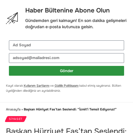
Haber Bültenine Abone Olun
Gündemden geri kalmayın! En son dakika gelişmeleri
doğrudan e-posta kutunuza gelsin.
Gönder
Kayıt olarak
Kullanım Şartlarını
ve
Gizlilik Politikasını
kabul etmiş sayılırsınız. Bülten
üyeliğinden dilediğiniz an ayrılabilirsiniz.
Anasayfa
»
Başkan Hürriyet Fas’tan Seslendi: “İzmit’i Temsil Ediyoruz!”
SIYASET
Başkan Hürriyet Fas’tan Seslendi: