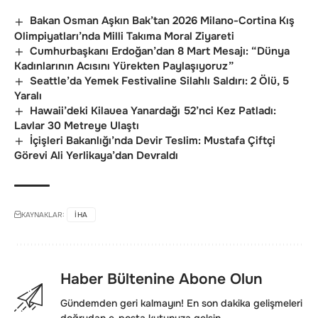
Bakan Osman Aşkın Bak’tan 2026 Milano-Cortina Kış
Olimpiyatları’nda Milli Takıma Moral Ziyareti
Cumhurbaşkanı Erdoğan’dan 8 Mart Mesajı: “Dünya
Kadınlarının Acısını Yürekten Paylaşıyoruz”
Seattle’da Yemek Festivaline Silahlı Saldırı: 2 Ölü, 5
Yaralı
Hawaii’deki Kilauea Yanardağı 52’nci Kez Patladı:
Lavlar 30 Metreye Ulaştı
İçişleri Bakanlığı’nda Devir Teslim: Mustafa Çiftçi
Görevi Ali Yerlikaya’dan Devraldı
KAYNAKLAR:
IHA
Haber Bültenine Abone Olun
Gündemden geri kalmayın! En son dakika gelişmeleri
doğrudan e-posta kutunuza gelsin.