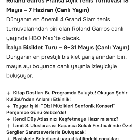
Roland Garros Fransa Açık Tenis Turnuvası 18
Mayıs – 7 Haziran (Canlı Yayın)
Dünyanın en önemli 4 Grand Slam tenis
turnuvalarından biri olan Roland Garros canlı
yayında HBO Max’te olacak.
İtalya Bisiklet Turu – 8–31 Mayıs (Canlı Yayın)
Dünyanın en prestijli bisiklet yarışlarından biri,
mayıs ayı boyunca canlı yayınla izleyiciyle
buluşuyor.
Kitap Dostları Bu Programda Buluştu! Okuyan Şehir
Kulübü’nden Anlamlı Etkinlik!
Toygar Işıklı “Dizi Müzikleri Senfonik Konseri”
Perşembe Günü Gebze’de!
Kendi Düş Atlasınızı Keşfetmeye Hazır mısınız?
İzmit 3. Uluslararası Kapanca Sokak Festivali’nde Özel
Sergiler Sanatseverlerle Buluşacak!
Başiskele Belediyesi yarıyıl tatilindeki çocukları