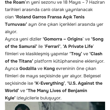
the Roam
’ın yeni sezonu ve 18 Mayıs – 7 Haziran
tarihleri arasında canlı olarak yayınlanacak
olan
‘Roland Garros Fransa Açık Tenis
Turnuvası’
ayın öne çıkan içerikleri arasında yer
alıyor.
Ayrıca yeni diziler
‘Gomorra – Origins
’ ve
‘Song
of the Samurai’
ile ‘
Ferrari’
,
‘A Private Life
’
filmleri ve klasikleşmiş yapımlar
‘Troy’
ve
‘Clash
of the Titans’
platform kütüphanesine ekleniyor.
Ayrıca
Godzilla
ve
Kong
evreninin öne çıkan
filmleri de mayıs seçkisinde yer alıyor. Belgesel
seçkisinde ise
‘K-Everything’
,
‘U.S. Against the
World’
ve
‘The Many Lives of Benjamin
Kyle’
izleyicilerle buluşuyor.