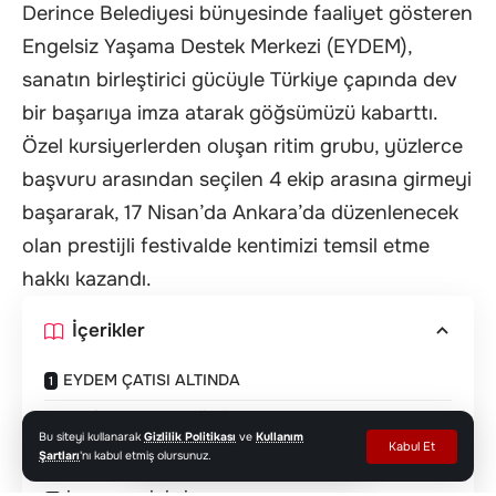
Derince Belediyesi bünyesinde faaliyet gösteren
Engelsiz Yaşama Destek Merkezi (EYDEM),
sanatın birleştirici gücüyle Türkiye çapında dev
bir başarıya imza atarak göğsümüzü kabarttı.
Özel kursiyerlerden oluşan ritim grubu, yüzlerce
başvuru arasından seçilen 4 ekip arasına girmeyi
başararak, 17 Nisan’da Ankara’da düzenlenecek
olan prestijli festivalde kentimizi temsil etme
hakkı kazandı.
İçerikler
EYDEM ÇATISI ALTINDA
17 NİSAN CUMA GÜNÜ
Bu siteyi kullanarak
Gizlilik Politikası
ve
Kullanım
Kabul Et
Şartları
'nı kabul etmiş olursunuz.
VURMALI ÇALGILAR FESTİVALİ