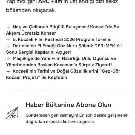
Yapımcılığını
ARC Film
’in üstlendiği dizi sekiz
bölümden oluşacak.
Ney ve Çellonun Büyülü Buluşması! Kocaeli’de Bu
Akşam Ücretsiz Konser
5. Kocaeli Film Festivali 2026 Program Takvimi
Derince’de El Emeği Göz Nuru Şöleni: DER-MEK Yıl
Sonu Sergisi Kapılarını Açıyor!
Maşukiye’de Yeni Film Hazırlığı: Ünlü Oyuncu ve
Yönetmenden Başkan Kocaman’a Sürpriz Ziyaret!
Kocaeli’nin Tarihi ve Doğal Güzelliklerini “Gez-Gör
Kocaeli Projesi” ile Keşfedin
Haber Bültenine Abone Olun
Gündemden geri kalmayın! En son dakika gelişmeleri
doğrudan e-posta kutunuza gelsin.