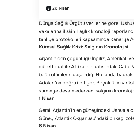
26 Nisan
Dünya Sağlık Örgütü verilerine göre, Ushua
vakalarına ilişkin 1 aylık kronoloji raporla
tahliye protokolleri kapsamında Kanarya Ad
Küresel Sağlık Krizi: Salgının Kronolojisi
Arjantin’den çoğunluğu İngiliz, Amerikalı v
mürettebat ile Afrika’nın batısındaki Cabo V
bağlı ölümlerin yaşandığı Hollanda bayrakl
Adaları’na doğru ilerliyor. Birçok ülke virüs
sürmeye devam ederken, salgının kronolojisi
1 Nisan
Gemi, Arjantin’in en güneyindeki Ushuaia’da
Güney Atlantik Okyanusu’ndaki birkaç izol
6 Nisan