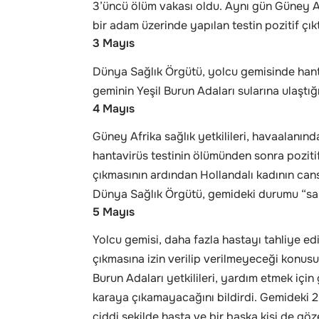
3’üncü ölüm vakası oldu. Aynı gün Güney Afr
bir adam üzerinde yapılan testin pozitif çıkt
3 Mayıs
Dünya Sağlık Örgütü, yolcu gemisinde hantav
geminin Yeşil Burun Adaları sularına ulaştığı
4 Mayıs
Güney Afrika sağlık yetkilileri, havaalanın
hantavirüs testinin ölümünden sonra pozitif çı
çıkmasının ardından Hollandalı kadının cans
Dünya Sağlık Örgütü, gemideki durumu “sal
5 Mayıs
Yolcu gemisi, daha fazla hastayı tahliye ed
çıkmasına izin verilip verilmeyeceği konusun
Burun Adaları yetkilileri, yardım etmek içi
karaya çıkamayacağını bildirdi. Gemideki 2
ciddi şekilde hasta ve bir başka kişi de göz