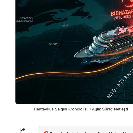
Hantavirüs Salgını Kronolojisi: 1 Aylık Süreç Netleşti