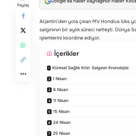
Google'da haber kaynağınızı Haber Kocae
Paylaş
Arjantin’den yola çıkan MV Hondius lüks y
salgınının bir aylık süreci netleşti. Dünya S
işlemlerini koordine ediyor.
İçerikler
Küresel Sağlık Krizi: Salgının Kronolojisi
1 Nisan
6 Nisan
11 Nisan
15 Nisan
24 Nisan
25 Nisan