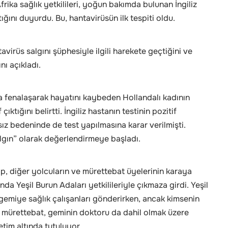
ika sağlık yetkilileri, yoğun bakımda bulunan İngiliz
ığını duyurdu. Bu, hantavirüsün ilk tespiti oldu.
irüs salgını şüphesiyle ilgili harekete geçtiğini ve
nı açıkladı.
da fenalaşarak hayatını kaybeden Hollandalı kadının
ktığını belirtti. İngiliz hastanın testinin pozitif
ız bedeninde de test yapılmasına karar verilmişti.
gın” olarak değerlendirmeye başladı.
ip, diğer yolcuların ve mürettebat üyelerinin karaya
da Yeşil Burun Adaları yetkilileriyle çıkmaza girdi. Yeşil
n gemiye sağlık çalışanları gönderirken, ancak kimsenin
 mürettebat, geminin doktoru da dahil olmak üzere
etim altında tutuluyor.