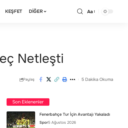
KEŞFET
DIĞER
Aa
reç Netleşti
5 Dakika Okuma
Paylaş
Son Eklenenler
Fenerbahçe Tur İçin Avantajı Yakaladı
Spor
5 Ağustos 2026