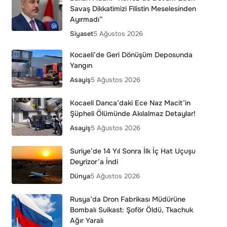
Savaş Dikkatimizi Filistin Meselesinden
Ayırmadı”
Siyaset
5 Ağustos 2026
Kocaeli’de Geri Dönüşüm Deposunda
Yangın
Asayiş
5 Ağustos 2026
Kocaeli Darıca’daki Ece Naz Macit’in
Şüpheli Ölümünde Akılalmaz Detaylar!
Asayiş
5 Ağustos 2026
Suriye’de 14 Yıl Sonra İlk İç Hat Uçuşu
Deyrizor’a İndi
Dünya
5 Ağustos 2026
Rusya’da Dron Fabrikası Müdürüne
Bombalı Suikast: Şoför Öldü, Tkachuk
Ağır Yaralı