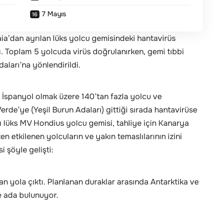
7 Mayıs
ia’dan ayrılan lüks yolcu gemisindeki hantavirüs
ndı. Toplam 5 yolcuda virüs doğrulanırken, gemi tıbbi
aları’na yönlendirildi.
e İspanyol olmak üzere 140’tan fazla yolcu ve
erde’ye (Yeşil Burun Adaları) gittiği sırada hantavirüse
ı lüks MV Hondius yolcu gemisi, tahliye için Kanarya
ten etkilenen yolcuların ve yakın temaslılarının izini
 şöyle gelişti:
n yola çıktı. Planlanan duraklar arasında Antarktika ve
e ada bulunuyor.