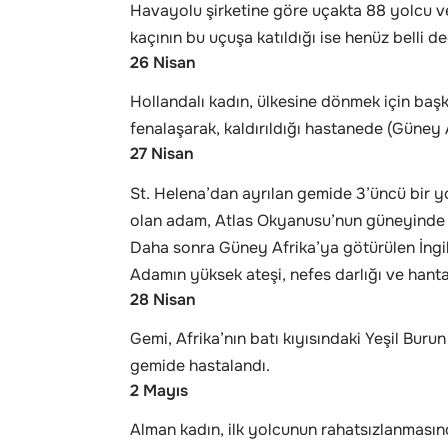
Havayolu şirketine göre uçakta 88 yolcu v
kaçının bu uçuşa katıldığı ise henüz belli de
26 Nisan
Hollandalı kadın, ülkesine dönmek için baş
fenalaşarak, kaldırıldığı hastanede (Güney 
27 Nisan
St. Helena’dan ayrılan gemide 3’üncü bir yo
olan adam, Atlas Okyanusu’nun güneyinde İn
Daha sonra Güney Afrika’ya götürülen İngili
Adamın yüksek ateşi, nefes darlığı ve hantav
28 Nisan
Gemi, Afrika’nın batı kıyısındaki Yeşil Buru
gemide hastalandı.
2 Mayıs
Alman kadın, ilk yolcunun rahatsızlanmasın