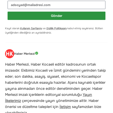
Gönder
Kayıt olarak
Kullanım Şartlarını
ve
Gizlilik Politikasını
kabul etmiş sayılırsınız. Bülten
üyeliğinden dilediğiniz an ayrılabilirsiniz.
Haber Merkezi
Haber Merkezi, Haber Kocaeli editör kadrosunun ortak
imzasıdır. Ekibimiz Kocaeli ve İzmit gündemini yerinden takip
eder; son dakika, asayiş, siyaset, ekonomi ve Kocaelispor
haberlerini doğruluk esasıyla hazırlar. Ajans kaynaklı içerikler
yayına alınmadan önce editör denetiminden geçer. Haber
Merkezi imzalı içeriklerin editoryal sorumluluğu
Yayın
İlkelerimiz
çerçevesinde yayın yönetimimize aittir. Haber
önerisi ve düzeltme talepleri için
İletişim
sayfamızdan bize
ulaşabilirsiniz.