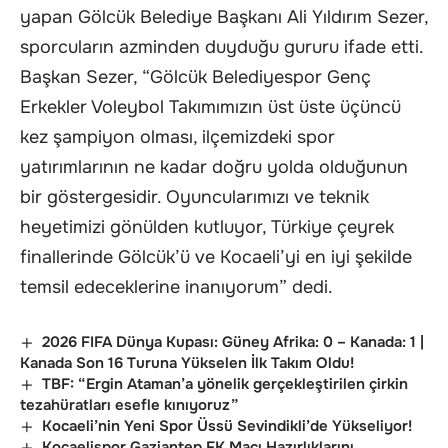
yapan Gölcük Belediye Başkanı Ali Yıldırım Sezer,
sporcuların azminden duyduğu gururu ifade etti.
Başkan Sezer, “Gölcük Belediyespor Genç
Erkekler Voleybol Takımımızın üst üste üçüncü
kez şampiyon olması, ilçemizdeki spor
yatırımlarının ne kadar doğru yolda olduğunun
bir göstergesidir. Oyuncularımızı ve teknik
heyetimizi gönülden kutluyor, Türkiye çeyrek
finallerinde Gölcük’ü ve Kocaeli’yi en iyi şekilde
temsil edeceklerine inanıyorum” dedi.
2026 FIFA Dünya Kupası: Güney Afrika: 0 – Kanada: 1 |
Kanada Son 16 Turuna Yükselen İlk Takım Oldu!
TBF: “Ergin Ataman’a yönelik gerçekleştirilen çirkin
tezahüratları esefle kınıyoruz”
Kocaeli’nin Yeni Spor Üssü Sevindikli’de Yükseliyor!
Kocaelispor Gaziantep FK Maçı Hazırlıklarını