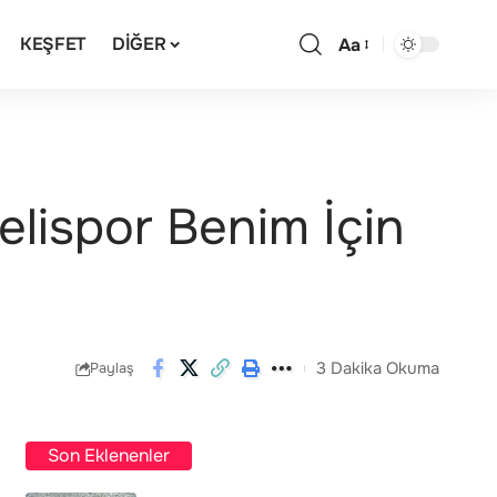
KEŞFET
DIĞER
Aa
lispor Benim İçin
3 Dakika Okuma
Paylaş
Son Eklenenler