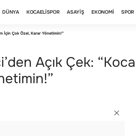
DÜNYA
KOCAELISPOR
ASAYIŞ
EKONOMI
SPOR
 İçin Çok Özel, Karar Yönetimin!”
den Açık Çek: “Kocae
netimin!”