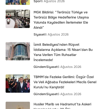
Spor
6 Ağustos 2026
MGK Bildirisi: “Terörsüz Türkiye ve
Terörsüz Bölge Hedeflerine Ulaşma
Yolunda Kaydedilen İlerlemeler Ele
Alındı”
Siyaset
6 Ağustos 2026
İzmit Belediyesi’nden Rüşvet
İddialarına Açıklama: 15 Nisan’dan Bu
Yana Verilen Tüm Ruhsatlar
İncelemede!
Gündem
Siyaset
6 Ağustos 2026
TBMM’de Fezleke Gerilimi: Özgür Özel
Ve Veli Ağbaba Fezlekeleri Meclis Genel
Kurulu’nu Karıştırdı!
Gündem
Siyaset
6 Ağustos 2026
Husiler Marib ve Hadramut’ta Askeri