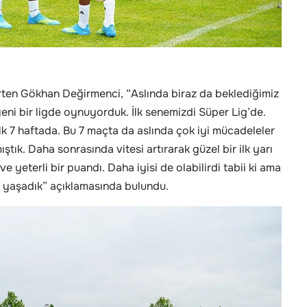
lirten Gökhan Değirmenci, “Aslında biraz da beklediğimiz
yeni bir ligde oynuyorduk. İlk senemizdi Süper Lig’de.
ilk 7 haftada. Bu 7 maçta da aslında çok iyi mücadeleler
ık. Daha sonrasında vitesi artırarak güzel bir ilk yarı
ve yeterli bir puandı. Daha iyisi de olabilirdi tabii ki ama
nı yaşadık” açıklamasında bulundu.