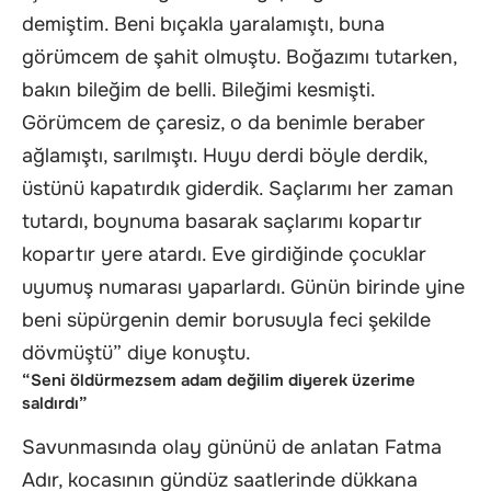
demiştim. Beni bıçakla yaralamıştı, buna
görümcem de şahit olmuştu. Boğazımı tutarken,
bakın bileğim de belli. Bileğimi kesmişti.
Görümcem de çaresiz, o da benimle beraber
ağlamıştı, sarılmıştı. Huyu derdi böyle derdik,
üstünü kapatırdık giderdik. Saçlarımı her zaman
tutardı, boynuma basarak saçlarımı kopartır
kopartır yere atardı. Eve girdiğinde çocuklar
uyumuş numarası yaparlardı. Günün birinde yine
beni süpürgenin demir borusuyla feci şekilde
dövmüştü” diye konuştu.
“Seni öldürmezsem adam değilim diyerek üzerime
saldırdı”
Savunmasında olay gününü de anlatan Fatma
Adır, kocasının gündüz saatlerinde dükkana