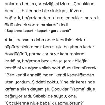
onlar da benim çaresizliğimi izlerdi. Çocukların
bebeklik hallerinde bile sinirliydi, döverdi,
boğardı, boğazlarından tutardı çocuklar morardı,
öldü ölecek sonra bırakırdı” dedi.
“Saçlarımı kopartır kopartır yere atardı”
Adır, kocasının daha önce kendisini elektrik
süpürgesinin demir borusuyla bayıltana kadar
dövdüğünü, parmaklarını ve kaburgalarını
kırdığını, boğazına bıçak dayayarak bileğini
kestiğini ve ağzına silah soktuğunu ileri sürerek,
“Ben kendi anneliğimden, kendi kadınlığımdan
utanıyordum. Şiddeti çoktu. Yine bir keresinde
kafama silah dayamıştı. Çocuklar ‘Yapma’ diye
bağırıyorlardı. Sebebi de şuydu; ona,
‘Çocuklarına niye babalık yapmıyorsun?’