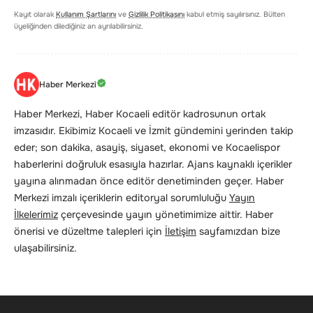
Kayıt olarak
Kullanım Şartlarını
ve
Gizlilik Politikasını
kabul etmiş sayılırsınız. Bülten
üyeliğinden dilediğiniz an ayrılabilirsiniz.
Haber Merkezi
Haber Merkezi, Haber Kocaeli editör kadrosunun ortak
imzasıdır. Ekibimiz Kocaeli ve İzmit gündemini yerinden takip
eder; son dakika, asayiş, siyaset, ekonomi ve Kocaelispor
haberlerini doğruluk esasıyla hazırlar. Ajans kaynaklı içerikler
yayına alınmadan önce editör denetiminden geçer. Haber
Merkezi imzalı içeriklerin editoryal sorumluluğu
Yayın
İlkelerimiz
çerçevesinde yayın yönetimimize aittir. Haber
önerisi ve düzeltme talepleri için
İletişim
sayfamızdan bize
ulaşabilirsiniz.