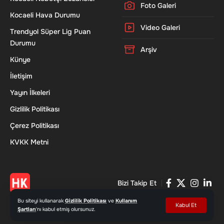
Foto Galeri
Kocaeli Hava Durumu
Video Galeri
Trendyol Süper Lig Puan
Durumu
Arşiv
Künye
İletişim
Yayın İlkeleri
Gizlilik Politikası
Çerez Politikası
KVKK Metni
Bizi Takip Et
Bu siteyi kullanarak
Gizlilik Politikası
ve
Kullanım
Kabul Et
Şartları
'nı kabul etmiş olursunuz.
© 2026 Haber Kocaeli - www.haberkocaeli.com | Tüm Hakları Saklıdır