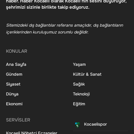
haber. Haber Kocaeli olarak Kocaeli’nin sesini duyuruyor,
şehrimizi sizinle birlikte takip ediyoruz.
Sitemizdeki dış bağlantılar referans amaçlıdır, dış bağlantıların
içeriklerinden kuruluşumuz sorumlu değildir.
KONULAR
Ana Sayfa
Yaşam
Gündem
Kültür & Sanat
Siyaset
Sağlık
Dünya
Teknoloji
Ekonomi
Eğitim
SERVİSLER
Kocaelispor
Kocaeli Nöbetçi Eczaneler