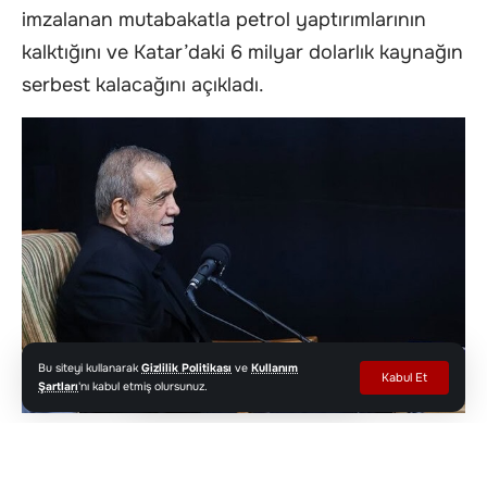
imzalanan mutabakatla petrol yaptırımlarının
kalktığını ve Katar’daki 6 milyar dolarlık kaynağın
serbest kalacağını açıkladı.
Bu siteyi kullanarak
Gizlilik Politikası
ve
Kullanım
Kabul Et
Şartları
'nı kabul etmiş olursunuz.
İran Cumhurbaşkanı Mesud Pezeşkiyan, ABD ile
imzalanan mutabakat zaptının petrol ve